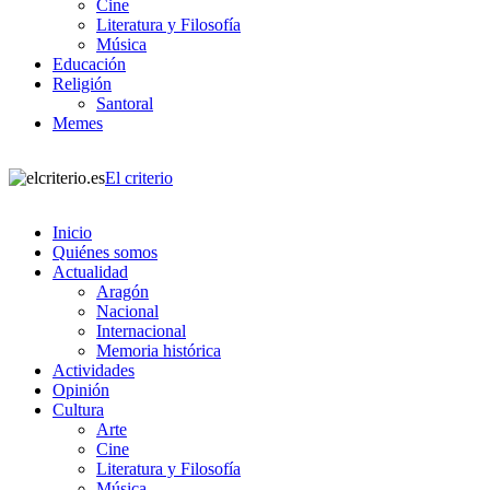
Cine
Literatura y Filosofía
Música
Educación
Religión
Santoral
Memes
El criterio
Inicio
Quiénes somos
Actualidad
Aragón
Nacional
Internacional
Memoria histórica
Actividades
Opinión
Cultura
Arte
Cine
Literatura y Filosofía
Música