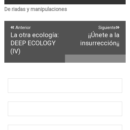
De riadas y manipulaciones
Navegación
Anterior
Siguiente
La otra ecología:
¡¡Únete a la
Entrada
Entrada
de
anterior:
siguiente:
DEEP ECOLOGY
insurrección¡¡
entradas
(IV)