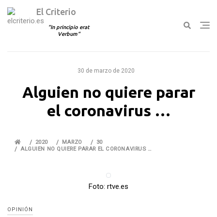
El Criterio
In principio erat
Verbum
Ir
al
30 de marzo de 2020
contenido
Alguien no quiere parar
el coronavirus …
2020
MARZO
30
ALGUIEN NO QUIERE PARAR EL CORONAVIRUS …
Foto: rtve.es
OPINIÓN