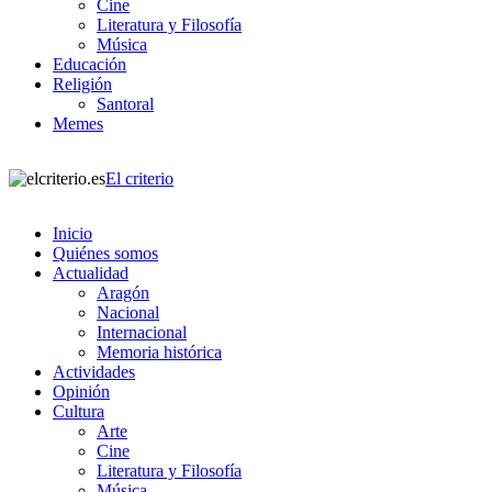
Cine
Literatura y Filosofía
Música
Educación
Religión
Santoral
Memes
El criterio
Inicio
Quiénes somos
Actualidad
Aragón
Nacional
Internacional
Memoria histórica
Actividades
Opinión
Cultura
Arte
Cine
Literatura y Filosofía
Música