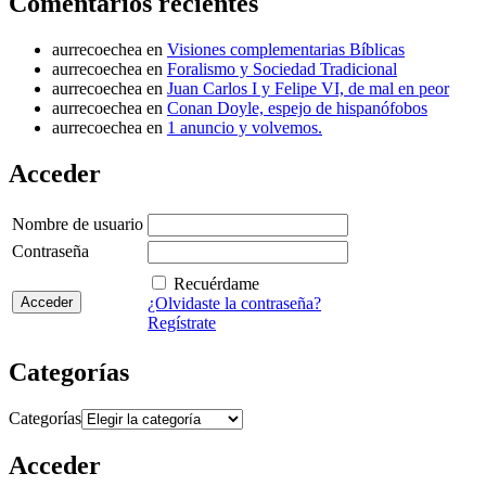
Comentarios recientes
aurrecoechea
en
Visiones complementarias Bíblicas
aurrecoechea
en
Foralismo y Sociedad Tradicional
aurrecoechea
en
Juan Carlos I y Felipe VI, de mal en peor
aurrecoechea
en
Conan Doyle, espejo de hispanófobos
aurrecoechea
en
1 anuncio y volvemos.
Acceder
Nombre de usuario
Contraseña
Recuérdame
¿Olvidaste la contraseña?
Regístrate
Categorías
Categorías
Acceder