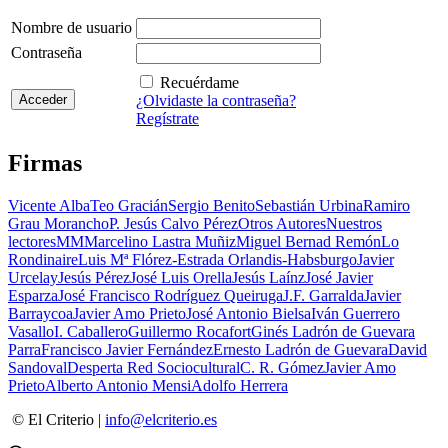
Nombre de usuario
Contraseña
Recuérdame
¿Olvidaste la contraseña?
Regístrate
Firmas
Vicente Alba
Teo Gracián
Sergio Benito
Sebastián Urbina
Ramiro
Grau Morancho
P. Jesús Calvo Pérez
Otros Autores
Nuestros
lectores
MM
Marcelino Lastra Muñiz
Miguel Bernad Remón
Lo
Rondinaire
Luis Mª Flórez-Estrada Orlandis-Habsburgo
Javier
Urcelay
Jesús Pérez
José Luis Orella
Jesús Laínz
José Javier
Esparza
José Francisco Rodríguez Queiruga
J.F. Garralda
Javier
Barraycoa
Javier Amo Prieto
José Antonio Bielsa
Iván Guerrero
Vasallo
I. Caballero
Guillermo Rocafort
Ginés Ladrón de Guevara
Parra
Francisco Javier Fernández
Ernesto Ladrón de Guevara
David
Sandoval
Desperta Red Sociocultural
C. R. Gómez
Javier Amo
Prieto
Alberto Antonio Mensi
Adolfo Herrera
© El Criterio |
info@elcriterio.es