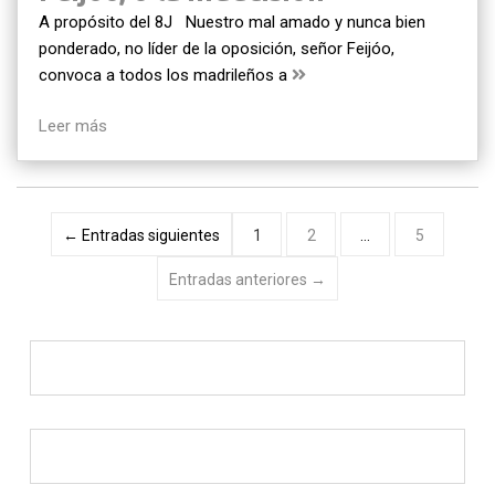
A propósito del 8J Nuestro mal amado y nunca bien
ponderado, no líder de la oposición, señor Feijóo,
convoca a todos los madrileños a
Leer más
Paginación
←
Entradas
siguientes
1
2
…
5
de
Entradas
anteriores
→
entradas