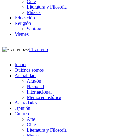
Cine
Literatura y Filosofía
Música
Educación
Religión
Santoral
Memes
El criterio
Inicio
Quiénes somos
Actualidad
Aragón
Nacional
Internacional
Memoria histórica
Actividades
Opinión
Cultura
Arte
Cine
Literatura y Filosofía
Música