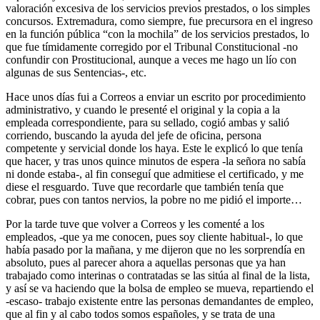
valoración excesiva de los servicios previos prestados, o los simples
concursos. Extremadura, como siempre, fue precursora en el ingreso
en la función pública “con la mochila” de los servicios prestados, lo
que fue tímidamente corregido por el Tribunal Constitucional -no
confundir con Prostitucional, aunque a veces me hago un lío con
algunas de sus Sentencias-, etc.
Hace unos días fui a Correos a enviar un escrito por procedimiento
administrativo, y cuando le presenté el original y la copia a la
empleada correspondiente, para su sellado, cogió ambas y salió
corriendo, buscando la ayuda del jefe de oficina, persona
competente y servicial donde los haya. Este le explicó lo que tenía
que hacer, y tras unos quince minutos de espera -la señora no sabía
ni donde estaba-, al fin conseguí que admitiese el certificado, y me
diese el resguardo. Tuve que recordarle que también tenía que
cobrar, pues con tantos nervios, la pobre no me pidió el importe…
Por la tarde tuve que volver a Correos y les comenté a los
empleados, -que ya me conocen, pues soy cliente habitual-, lo que
había pasado por la mañana, y me dijeron que no les sorprendía en
absoluto, pues al parecer ahora a aquellas personas que ya han
trabajado como interinas o contratadas se las sitúa al final de la lista,
y así se va haciendo que la bolsa de empleo se mueva, repartiendo el
-escaso- trabajo existente entre las personas demandantes de empleo,
que al fin y al cabo todos somos españoles, y se trata de una