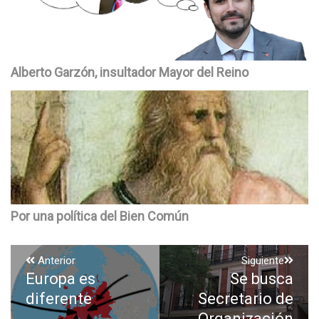
Alberto Garzón, insultador Mayor del Reino
Por una política del Bien Común
Navegación
Anterior
Siguiente
Europa es
Se busca
Entrada
Entrada
de
anterior:
siguiente:
diferente
Secretario de
entradas
Organización