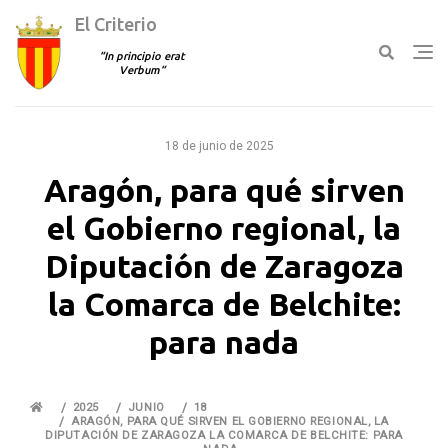
El Criterio
In principio erat
Verbum
Ir
al
18 de junio de 2025
contenido
Aragón, para qué sirven
el Gobierno regional, la
Diputación de Zaragoza
la Comarca de Belchite:
para nada
2025
JUNIO
18
ARAGÓN, PARA QUÉ SIRVEN EL GOBIERNO REGIONAL, LA
DIPUTACIÓN DE ZARAGOZA LA COMARCA DE BELCHITE: PARA