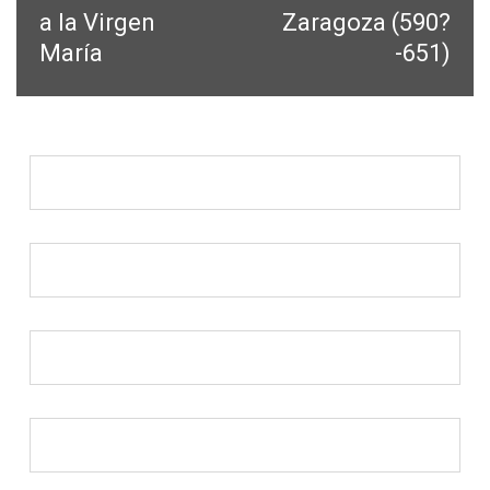
de
anterior:
siguiente:
a la Virgen
Zaragoza (590?
entradas
María
-651)