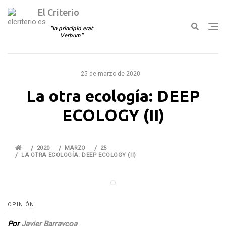
El Criterio
In principio erat
Verbum
Ir
al
25 de marzo de 2020
contenido
La otra ecología: DEEP
ECOLOGY (II)
2020
MARZO
25
LA OTRA ECOLOGÍA: DEEP ECOLOGY (II)
OPINIÓN
Por
Javier Barraycoa