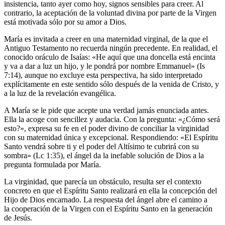
insistencia, tanto ayer como hoy, signos sensibles para creer. Al
contrario, la aceptación de la voluntad divina por parte de la Virgen
está motivada sólo por su amor a Dios.
María es invitada a creer en una maternidad virginal, de la que el
Antiguo Testamento no recuerda ningún precedente. En realidad, el
conocido oráculo de Isaías: «He aquí que una doncella está encinta
y va a dar a luz un hijo, y le pondrá por nombre Emmanuel» (Is
7:14), aunque no excluye esta perspectiva, ha sido interpretado
explícitamente en este sentido sólo después de la venida de Cristo, y
a la luz de la revelación evangélica.
A María se le pide que acepte una verdad jamás enunciada antes.
Ella la acoge con sencillez y audacia. Con la pregunta: «¿Cómo será
esto?», expresa su fe en el poder divino de conciliar la virginidad
con su maternidad única y excepcional. Respondiendo: «El Espíritu
Santo vendrá sobre ti y el poder del Altísimo te cubrirá con su
sombra» (Lc 1:35), el ángel da la inefable solución de Dios a la
pregunta formulada por María.
La virginidad, que parecía un obstáculo, resulta ser el contexto
concreto en que el Espíritu Santo realizará en ella la concepción del
Hijo de Dios encarnado. La respuesta del ángel abre el camino a
la cooperación de la Virgen con el Espíritu Santo en la generación
de Jesús.