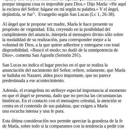
porque ninguna cosa es imposible para Dios.» Dijo María: «He aquí
la esclava del Señor; hágase en mí según tu palabra.» Y el ángel,
dejándola, se fue”. Evangelio según San Lucas (Lc 1, 26-38).
Al ángel que le propone ser madre, María le hace presente su
propósito de virginidad. Ella, creyendo en la posibilidad del
cumplimiento del anuncio, interpela al mensajero divino sólo sobre
la modalidad de su realización, para corresponder mejor a la
voluntad de Dios, a la que quiere adherirse y entregarse con total
disponibilidad. «Buscó el modo; no dudó de la omnipotencia de
Dios», comenta San Agustín (Sermón 291).
San Lucas no indica el lugar preciso en el que se realiza la
anunciación del nacimiento del Señor; refiere, solamente, que María
se hallaba en Nazaret, aldea poco importante, que no parece
predestinada a ese acontecimiento.
Además, el evangelista no atribuye especial importancia al momento
en que el ángel se presenta, dado que no precisa las circunstancias
históricas. En el contacto con el mensajero celestial, la atención se
centra en el contenido de sus palabras, que exigen a María
una escucha intensa y una fe pura.
Esta última consideración nos permite apreciar la grandeza de la fe
de María, sobre todo si la comparamos con la tendencia a pedir con