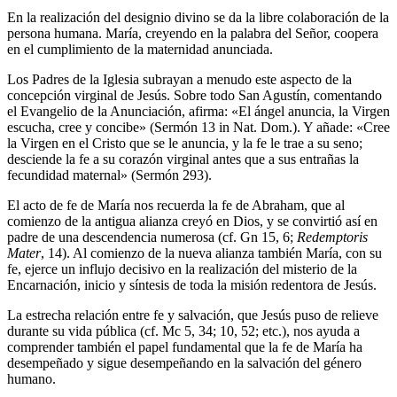
En la realización del designio divino se da la libre colaboración de la
persona humana. María, creyendo en la palabra del Señor, coopera
en el cumplimiento de la maternidad anunciada.
Los Padres de la Iglesia subrayan a menudo este aspecto de la
concepción virginal de Jesús. Sobre todo San Agustín, comentando
el Evangelio de la Anunciación, afirma: «El ángel anuncia, la Virgen
escucha, cree y concibe» (Sermón 13 in Nat. Dom.). Y añade: «Cree
la Virgen en el Cristo que se le anuncia, y la fe le trae a su seno;
desciende la fe a su corazón virginal antes que a sus entrañas la
fecundidad maternal» (Sermón 293).
El acto de fe de María nos recuerda la fe de Abraham, que al
comienzo de la antigua alianza creyó en Dios, y se convirtió así en
padre de una descendencia numerosa (cf. Gn 15, 6;
Redemptoris
Mater
, 14). Al comienzo de la nueva alianza también María, con su
fe, ejerce un influjo decisivo en la realización del misterio de la
Encarnación, inicio y síntesis de toda la misión redentora de Jesús.
La estrecha relación entre fe y salvación, que Jesús puso de relieve
durante su vida pública (cf. Mc 5, 34; 10, 52; etc.), nos ayuda a
comprender también el papel fundamental que la fe de María ha
desempeñado y sigue desempeñando en la salvación del género
humano.