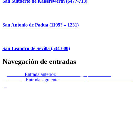
San Suitberto de Kaiserswerth (647?-713)
San Antonio de Padua (1195? – 1231)
San Leandro de Sevilla (534-600)
Navegación de entradas
Anterior
Entrada anterior:
Técnica del golpe de Estado
Siguiente
Entrada siguiente:
La otra ecología: DEEP ECOLOGY
(II)