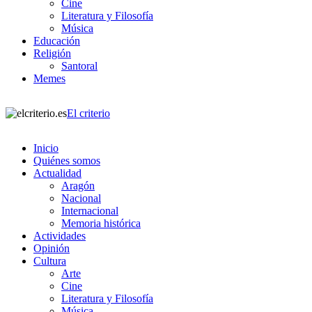
Cine
Literatura y Filosofía
Música
Educación
Religión
Santoral
Memes
El criterio
Inicio
Quiénes somos
Actualidad
Aragón
Nacional
Internacional
Memoria histórica
Actividades
Opinión
Cultura
Arte
Cine
Literatura y Filosofía
Música