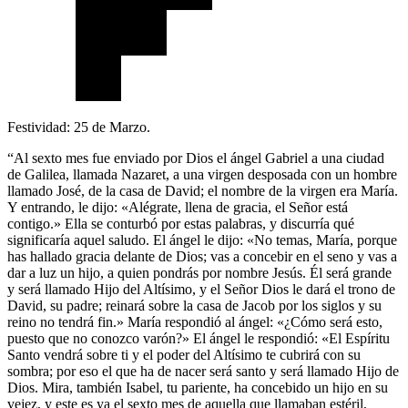
Festividad: 25 de Marzo.
“Al sexto mes fue enviado por Dios el ángel Gabriel a una ciudad
de Galilea, llamada Nazaret, a una virgen desposada con un hombre
llamado José, de la casa de David; el nombre de la virgen era María.
Y entrando, le dijo: «Alégrate, llena de gracia, el Señor está
contigo.» Ella se conturbó por estas palabras, y discurría qué
significaría aquel saludo. El ángel le dijo: «No temas, María, porque
has hallado gracia delante de Dios; vas a concebir en el seno y vas a
dar a luz un hijo, a quien pondrás por nombre Jesús. Él será grande
y será llamado Hijo del Altísimo, y el Señor Dios le dará el trono de
David, su padre; reinará sobre la casa de Jacob por los siglos y su
reino no tendrá fin.» María respondió al ángel: «¿Cómo será esto,
puesto que no conozco varón?» El ángel le respondió: «El Espíritu
Santo vendrá sobre ti y el poder del Altísimo te cubrirá con su
sombra; por eso el que ha de nacer será santo y será llamado Hijo de
Dios. Mira, también Isabel, tu pariente, ha concebido un hijo en su
vejez, y este es ya el sexto mes de aquella que llamaban estéril,