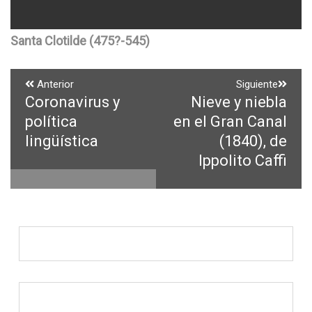
Santa Clotilde (475?-545)
Navegación
Anterior
Siguiente
Coronavirus y
Nieve y niebla
Entrada
Entrada
de
anterior:
siguiente:
política
en el Gran Canal
entradas
lingüística
(1840), de
Ippolito Caffi