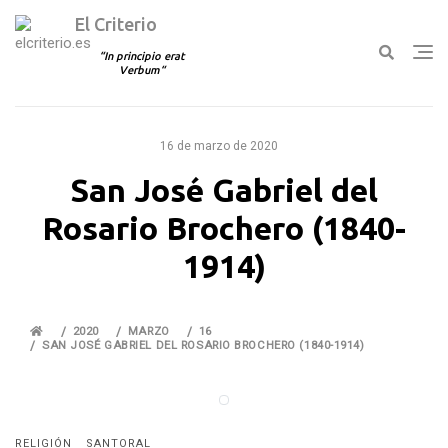
El Criterio
In principio erat
Verbum
Ir
al
16 de marzo de 2020
contenido
San José Gabriel del
Rosario Brochero (1840-
1914)
2020
MARZO
16
SAN JOSÉ GABRIEL DEL ROSARIO BROCHERO (1840-1914)
RELIGIÓN
SANTORAL