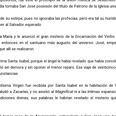
posorios, fue éste el prototipo de la unión mística de Jesucristo
día tomaba San José posesión del título de Patrono de la Iglesia univ
de su estirpe, pues no ignoraba las profecías; pero era tal su humil
er al Salvador esperado.
a María y le anunció el gran misterio de la Encarnación del Verbo
 entonces en el santuario más augusto del universo. José, empe
e allí se realizaron.
 prima Santa Isabel, porque el ángel le había revelado que había conc
ó sin demora y sin oponer el menor reparo. Ese viaje de veinticinco
unstancias.
tísima Virgen fue recibida por Santa Isabel en la habitación de 
ludó a Zacarías, y no asistió al
Magnificat
ni a las íntimas expansi
iones di­vinas; sus palabras le habrían revelado el misterio qu