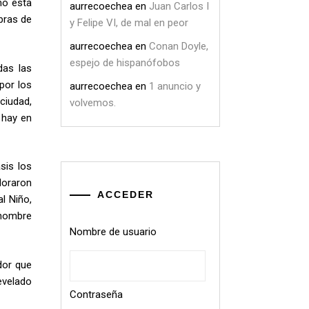
mo esta
aurrecoechea
en
Juan Carlos I
abras de
y Felipe VI, de mal en peor
aurrecoechea
en
Conan Doyle,
espejo de hispanófobos
das las
por los
aurrecoechea
en
1 anuncio y
ciudad,
volvemos.
 hay en
sis los
doraron
ACCEDER
l Niño,
 nombre
Nombre de usuario
dor que
evelado
Contraseña