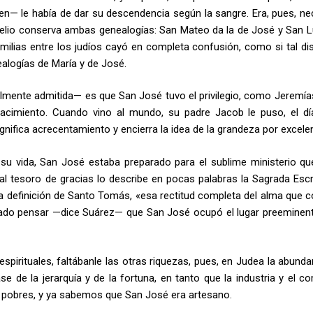
gen— le había de dar su descendencia según la sangre. Era, pues, ne
gelio conserva ambas genealogías: San Mateo da la de José y San L
amilias entre los judíos cayó en completa confusión, como si tal dis
ealogías de María y de José.
mente admitida— es que San José tuvo el privilegio, como Jeremía
nacimiento. Cuando vino al mundo, su padre Jacob le puso, el dí
gnifica acrecentamiento y encierra la idea de la grandeza por excelen
su vida, San José estaba preparado para el sublime ministerio qu
Tal tesoro de gracias lo describe en pocas palabras la Sagrada Escri
 la definición de Santo Tomás, «esa rectitud completa del alma que c
ndado pensar —dice Suárez— que San José ocupó el lugar preeminent
pirituales, faltábanle las otras riquezas, pues, en Judea la abunda
e de la jerarquía y de la fortuna, en tanto que la industria y el co
 pobres, y ya sabemos que San José era artesano.