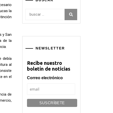
BUSCAR
cesario
ucas la
Buscar:
tinción
s y San
a de la
cia.
NEWSLETTER
e debía
Recibe nuestro
tura al
boletín de noticias
onsiste
e en el
Correo electrónico
ncia de
mercio,