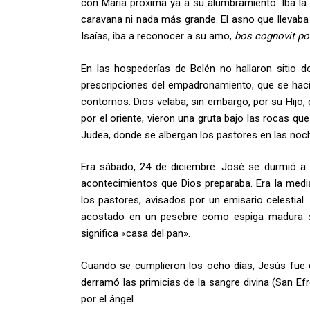
con María próxima ya a su alumbramiento. Iba la
caravana ni nada más grande. El asno que llevaba a
Isaías, iba a reconocer a su amo,
bos
cognovit
po
En las hospederías de Belén no hallaron sitio do
prescripciones del empadronamiento, que se hacía
contornos. Dios velaba, sin embargo, por su Hijo
por el oriente, vieron una gruta bajo las rocas q
Judea, donde se albergan los pastores en las noch
Era sábado, 24 de diciembre. José se durmió a l
acontecimientos que Dios preparaba. Era la medi
los pastores, avisados por un emisario celestial.
acostado en un pesebre como espiga madura so
significa «casa del pan».
Cuando se cumplieron los ocho días, Jesús fue ci
derramó las primicias de la sangre divina (San Ef
por el ángel.