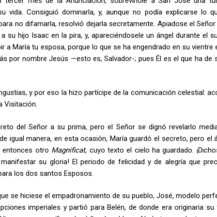
el tercer mes de la Anunciación, sobrevínole a San José una tu
u vida. Consiguió dominarla, y, aunque no podía explicarse lo qu
ra no difamarla, resolvió dejarla secretamente. Apiadose el Señor
 su hijo Isaac en la pira, y, apareciéndosele un ángel durante el su
cibir a María tu esposa, porque lo que se ha engendrado en su vientre
drás por nombre Jesús —esto es, Salvador-; pues Él es el que ha de s
ustias, y por eso la hizo partícipe de la comunicación celestial: ac
 Visitación.
creto del Señor a su prima, pero el Señor se dignó revelarlo medi
; de igual manera, en esta ocasión, María guardó el secreto, pero el 
e entonces otro
Magnificat
, cuyo texto el cielo ha guardado. ¡Dicho
nifestar su gloria! El periodo de felicidad y de alegría que prec
 para los dos santos Esposos.
que se hiciese el empadronamiento de su pueblo, José, modelo perf
ciones imperiales y partió para Belén, de donde era originaria su f