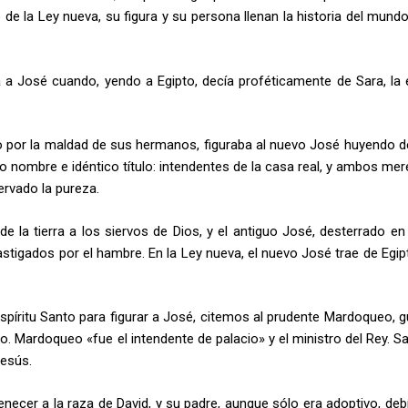
 de la Ley nueva, su figura y su persona llenan la historia del mund
a a José cuando, yendo a Egipto, decía proféticamente de Sara, la
to por la maldad de sus hermanos, figuraba al nuevo José huyendo de
 nombre e idéntico título: intendentes de la casa real, y ambos mer
ervado la pureza.
e la tierra a los siervos de Dios, y el antiguo José, desterrado en 
stigados por el hambre. En la Ley nueva, el nuevo José trae de Egipt
spíritu Santo para figurar a José, citemos al prudente Mardoqueo, g
blo. Mardoqueo «fue el intendente de palacio» y el ministro del Rey. 
Jesús.
necer a la raza de David, y su padre, aunque sólo era adoptivo, debí