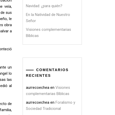
rbación
Navidad: ¿para quién?
e veía,
 de sus
En la Natividad de Nuestro
eño, le
Señor
 es obra
Visiones complementarias
alvar a
Bíblicas
onteció
ante un
COMENTARIOS
ángel lo
RECIENTES
sas las
edió al
aurrecoechea
en
Visiones
complementarias Bíblicas
aurrecoechea
en
Foralismo y
ecto de
Sociedad Tradicional
amilia,