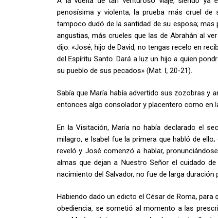
A la vuelta de tan venturoso viaje, siendo ya 
penosísima y violenta, la prueba más cruel de s
tampoco dudó de la santidad de su esposa; mas pa
angustias, más crueles que las de Abrahán al ver a
dijo: «José, hijo de David, no tengas recelo en re
del Espíritu Santo. Dará a luz un hijo a quien pon
su pueblo de sus pecados» (Mat. I, 20-21).
Sabía que María había advertido sus zozobras y ang
entonces algo consolador y placentero como en la
En la Visitación, María no había declarado el se
milagro, e Isabel fue la primera que habló de ello
reveló y José comenzó a hablar, pronunciándos
almas que dejan a Nuestro Señor el cuidado de ma
nacimiento del Salvador, no fue de larga duración
Habiendo dado un edicto el César de Roma, para 
obediencia, se sometió al momento a las prescrip