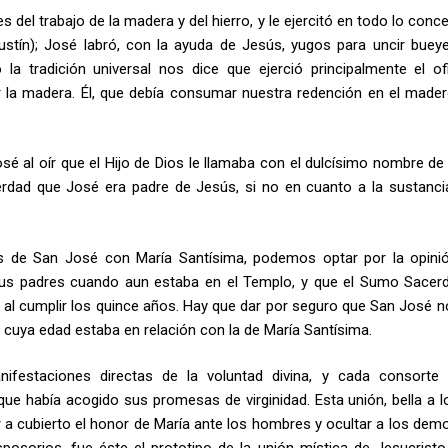
del trabajo de la madera y del hierro, y le ejercitó en todo lo conc
ustín); José labró, con la ayuda de Jesús, yugos para uncir buey
 la tradición universal nos dice que ejerció principalmente el of
r la madera. Él, que debía consumar nuestra redención en el mader
osé al oír que el Hijo de Dios le llamaba con el dulcísimo nombre de
erdad que José era padre de Jesús, si no en cuanto a la sustancia
os de San José con María Santísima, podemos optar por la opin
sus padres cuando aun estaba en el Templo, y que el Sumo Sacer
 al cumplir los quince años. Hay que dar por seguro que San José no
 cuya edad estaba en relación con la de María Santísima.
festaciones directas de la voluntad divina, y cada consorte
que había acogido sus promesas de virginidad. Esta unión, bella a l
a cubierto el honor de María ante los hombres y ocultar a los demo