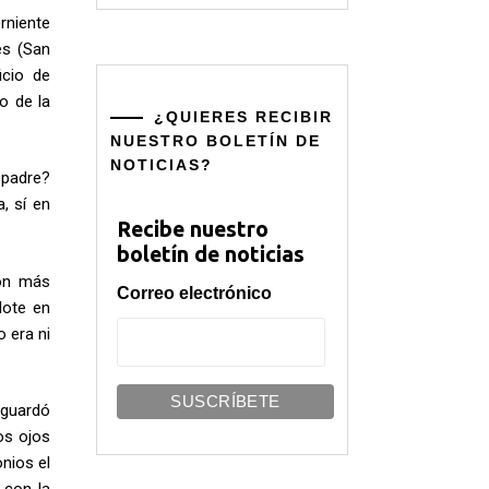
erniente
es (San
icio de
o de la
¿QUIERES RECIBIR
NUESTRO BOLETÍN DE
NOTICIAS?
 padre?
, sí en
Recibe nuestro
boletín de noticias
ión más
Correo electrónico
dote en
 era ni
 guardó
os ojos
nios el