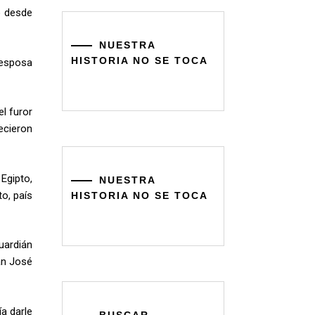
o desde
NUESTRA
HISTORIA NO SE TOCA
 esposa
l furor
ecieron
Egipto,
NUESTRA
o, país
HISTORIA NO SE TOCA
uardián
San José
a darle