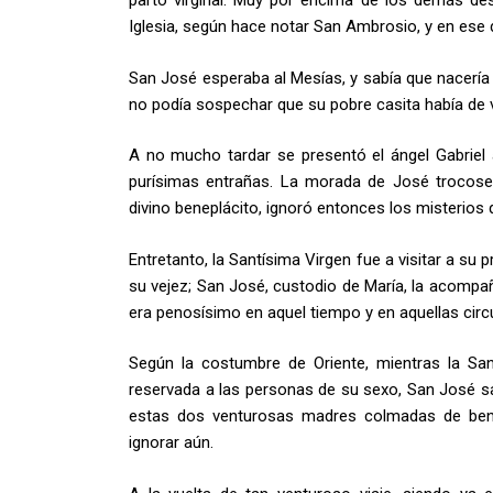
parto vir­ginal. Muy por encima de los demás des
Iglesia, según hace notar San Am­brosio, y en ese 
San José esperaba al Mesías, y sabía que nacería 
no podía sospechar que su pobre casita había de v
A no mucho tardar se presentó el ángel Gabriel 
purísimas entrañas. La morada de José trocose
divino beneplácito, ignoró entonces los misterios qu
Entretanto, la Santísima Virgen fue a visitar a su
su vejez; San José, custodio de María, la acompañ
era penosísimo en aquel tiempo y en aquellas circ
Según la costumbre de Oriente, mientras la San
reservada a las personas de su sexo, San José sa
estas dos venturosas madres colmadas de bendic
ignorar aún.