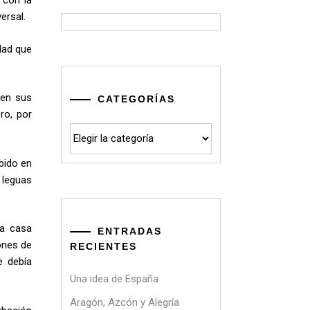
 con la
ersal.
dad que
 en sus
CATEGORÍAS
ro, por
Categorías
ebido en
 leguas
la casa
ENTRADAS
ones de
RECIENTES
e debía
Una idea de España
Aragón, Azcón y Alegría