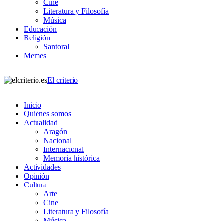
Cine
Literatura y Filosofía
Música
Educación
Religión
Santoral
Memes
El criterio
Inicio
Quiénes somos
Actualidad
Aragón
Nacional
Internacional
Memoria histórica
Actividades
Opinión
Cultura
Arte
Cine
Literatura y Filosofía
Música