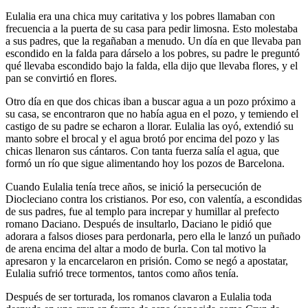
Eulalia era una chica muy caritativa y los pobres llamaban con
frecuencia a la puerta de su casa para pedir limosna. Esto molestaba
a sus padres, que la regañaban a menudo. Un día en que llevaba pan
escondido en la falda para dárselo a los pobres, su padre le preguntó
qué llevaba escondido bajo la falda, ella dijo que llevaba flores, y el
pan se convirtió en flores.
Otro día en que dos chicas iban a buscar agua a un pozo próximo a
su casa, se encontraron que no había agua en el pozo, y temiendo el
castigo de su padre se echaron a llorar. Eulalia las oyó, extendió su
manto sobre el brocal y el agua brotó por encima del pozo y las
chicas llenaron sus cántaros. Con tanta fuerza salía el agua, que
formó un río que sigue alimentando hoy los pozos de Barcelona.
Cuando Eulalia tenía trece años, se inició la persecución de
Diocleciano contra los cristianos. Por eso, con valentía, a escondidas
de sus padres, fue al templo para increpar y humillar al prefecto
romano Daciano. Después de insultarlo, Daciano le pidió que
adorara a falsos dioses para perdonarla, pero ella le lanzó un puñado
de arena encima del altar a modo de burla. Con tal motivo la
apresaron y la encarcelaron en prisión. Como se negó a apostatar,
Eulalia sufrió trece tormentos, tantos como años tenía.
Después de ser torturada, los romanos clavaron a Eulalia toda