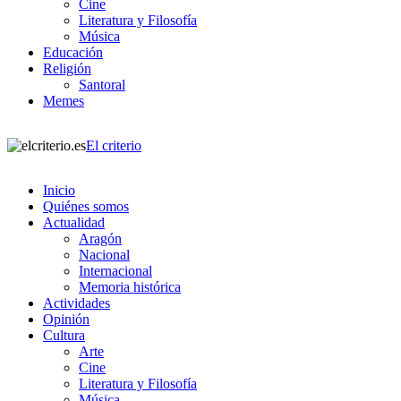
Cine
Literatura y Filosofía
Música
Educación
Religión
Santoral
Memes
El criterio
Inicio
Quiénes somos
Actualidad
Aragón
Nacional
Internacional
Memoria histórica
Actividades
Opinión
Cultura
Arte
Cine
Literatura y Filosofía
Música