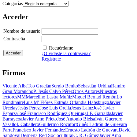
Categorías
Acceder
Nombre de usuario
Contraseña
Recuérdame
¿Olvidaste la contraseña?
Regístrate
Firmas
Vicente Alba
Teo Gracián
Sergio Benito
Sebastián Urbina
Ramiro
Grau Morancho
P. Jesús Calvo Pérez
Otros Autores
Nuestros
lectores
MM
Marcelino Lastra Muñiz
Miguel Bernad Remón
Lo
Rondinaire
Luis Mª Flórez-Estrada Orlandis-Habsburgo
Javier
Urcelay
Jesús Pérez
José Luis Orella
Jesús Laínz
José Javier
Esparza
José Francisco Rodríguez Queiruga
J.F. Garralda
Javier
Barraycoa
Javier Amo Prieto
José Antonio Bielsa
Iván Guerrero
Vasallo
I. Caballero
Guillermo Rocafort
Ginés Ladrón de Guevara
Parra
Francisco Javier Fernández
Ernesto Ladrón de Guevara
David
Sandoval
Desperta Red Sociocultural
C. R. Gómez
Javier Amo