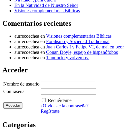
En la Natividad de Nuestro Señor
Visiones complementarias Bíblicas
Comentarios recientes
aurrecoechea
en
Visiones complementarias Bíblicas
aurrecoechea
en
Foralismo y Sociedad Tradicional
aurrecoechea
en
Juan Carlos I y Felipe VI, de mal en peor
aurrecoechea
en
Conan Doyle, espejo de hispanófobos
aurrecoechea
en
1 anuncio y volvemos.
Acceder
Nombre de usuario
Contraseña
Recuérdame
¿Olvidaste la contraseña?
Regístrate
Categorías