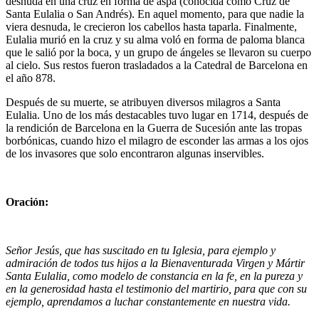
desnuda en una cruz en forma de aspa (conocida como Cruz de
Santa Eulalia o San Andrés). En aquel momento, para que nadie la
viera desnuda, le crecieron los cabellos hasta taparla. Finalmente,
Eulalia murió en la cruz y su alma voló en forma de paloma blanca
que le salió por la boca, y un grupo de ángeles se llevaron su cuerpo
al cielo. Sus restos fueron trasladados a la Catedral de Barcelona en
el año 878.
Después de su muerte, se atribuyen diversos milagros a Santa
Eulalia. Uno de los más destacables tuvo lugar en 1714, después de
la rendición de Barcelona en la Guerra de Sucesión ante las tropas
borbónicas, cuando hizo el milagro de esconder las armas a los ojos
de los invasores que solo encontraron algunas inservibles.
Oración:
Señor Jesús, que has suscitado en tu Iglesia, para ejemplo y
admiración de todos tus hijos a la Bienaventurada Virgen y Mártir
Santa Eulalia, como modelo de constancia en la fe, en la pureza y
en la generosidad hasta el testimonio del martirio, para que con su
ejemplo, aprendamos a luchar constantemente en nuestra vida.