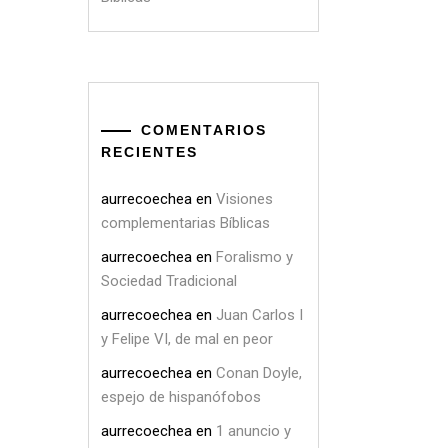
COMENTARIOS
RECIENTES
aurrecoechea
en
Visiones
complementarias Bíblicas
aurrecoechea
en
Foralismo y
Sociedad Tradicional
aurrecoechea
en
Juan Carlos I
y Felipe VI, de mal en peor
aurrecoechea
en
Conan Doyle,
espejo de hispanófobos
aurrecoechea
en
1 anuncio y