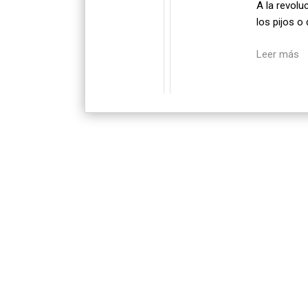
A la revolu
los pijos o
Leer más