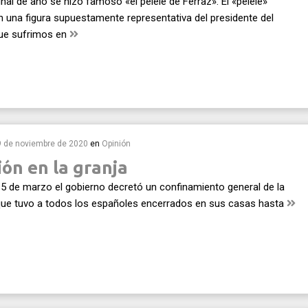
inal de año se hizo famoso «el pelele de Ferraz». El «pelele»
n una figura supuestamente representativa del presidente del
ue sufrimos en
9 de noviembre de 2020
en
Opinión
ón en la granja
5 de marzo el gobierno decretó un confinamiento general de la
que tuvo a todos los españoles encerrados en sus casas hasta