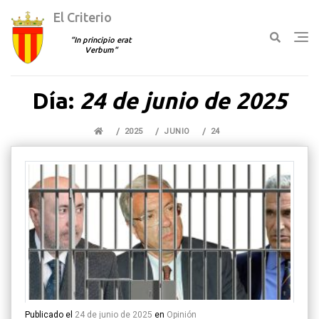
El Criterio
In principio erat
Verbum
Ir
Día:
24 de junio de 2025
al
contenido
2025
JUNIO
24
Publicado el
24 de junio de 2025
en
Opinión