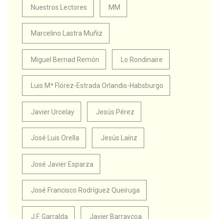
Nuestros Lectores
MM
Marcelino Lastra Muñiz
Miguel Bernad Remón
Lo Rondinaire
Luis Mª Flórez-Estrada Orlandis-Habsburgo
Javier Urcelay
Jesús Pérez
José Luis Orella
Jesús Laínz
José Javier Esparza
José Francisco Rodríguez Queiruga
J.F. Garralda
Javier Barraycoa