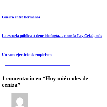
Guerra entre hermanos
La escuela pública sí tiene ideología… y con la Ley Celaá, más
Un sano ejercicio de empirismo
Navegación
Entrada
Anterior
Fanatismo catalanista en Baleares
anterior:
Entrada
Siguiente
Masones en el PP y en la sopa
de
siguiente:
entradas
1 comentario en “
Hoy miércoles de
ceniza
”