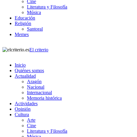
Cine
Literatura y Filosofía
Música
Educación
Religión
Santoral
Memes
El criterio
Inicio
Quiénes somos
Actualidad
Aragón
Nacional
Internacional
Memoria histórica
Actividades
Opinión
Cultura
Arte
Cine
Literatura y Filosofía
Música