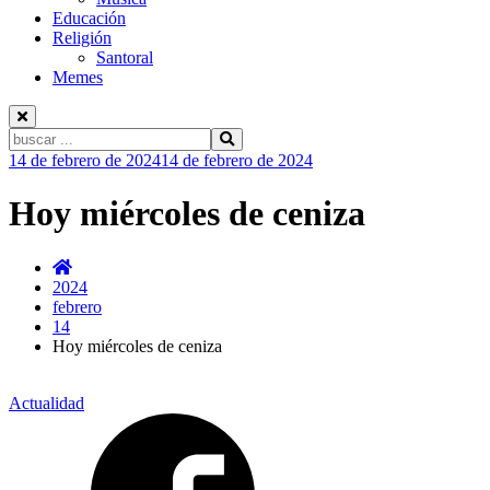
Educación
Religión
Santoral
Memes
Buscar:
Ir
14 de febrero de 2024
14 de febrero de 2024
al
contenido
Hoy miércoles de ceniza
2024
febrero
14
Hoy miércoles de ceniza
Actualidad