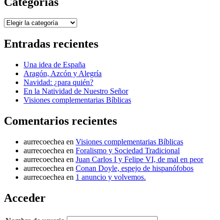
Categorías
Categorías
Entradas recientes
Una idea de España
Aragón, Azcón y Alegría
Navidad: ¿para quién?
En la Natividad de Nuestro Señor
Visiones complementarias Bíblicas
Comentarios recientes
aurrecoechea
en
Visiones complementarias Bíblicas
aurrecoechea
en
Foralismo y Sociedad Tradicional
aurrecoechea
en
Juan Carlos I y Felipe VI, de mal en peor
aurrecoechea
en
Conan Doyle, espejo de hispanófobos
aurrecoechea
en
1 anuncio y volvemos.
Acceder