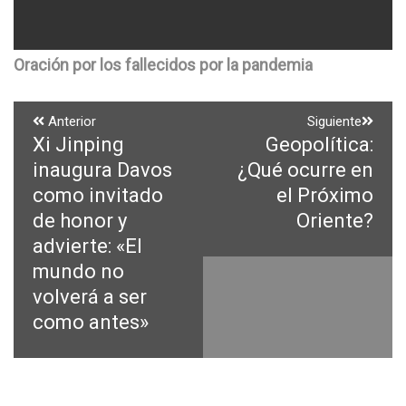
Oración por los fallecidos por la pandemia
Navegación
Anterior
Siguiente
Xi Jinping
Geopolítica:
Entrada
Entrada
de
anterior:
siguiente:
inaugura Davos
¿Qué ocurre en
entradas
como invitado
el Próximo
de honor y
Oriente?
advierte: «El
mundo no
volverá a ser
como antes»