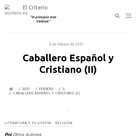
El Criterio
In principio erat
Verbum
Ir
al
5 de febrero de 2021
contenido
Caballero Español y
Cristiano (II)
2021
FEBRERO
5
CABALLERO ESPAÑOL Y CRISTIANO (II)
LITERATURA Y FILOSOFÍA
RELIGIÓN
Por
Otros Autores