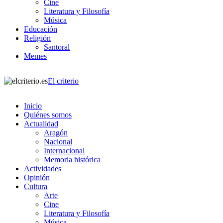
Cine
Literatura y Filosofía
Música
Educación
Religión
Santoral
Memes
El criterio
Inicio
Quiénes somos
Actualidad
Aragón
Nacional
Internacional
Memoria histórica
Actividades
Opinión
Cultura
Arte
Cine
Literatura y Filosofía
Música