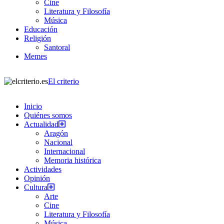
Cine
Literatura y Filosofía
Música
Educación
Religión
Santoral
Memes
El criterio
Inicio
Quiénes somos
Actualidad
Aragón
Nacional
Internacional
Memoria histórica
Actividades
Opinión
Cultura
Arte
Cine
Literatura y Filosofía
Música