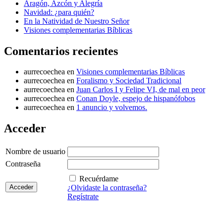
Aragón, Azcón y Alegría
Navidad: ¿para quién?
En la Natividad de Nuestro Señor
Visiones complementarias Bíblicas
Comentarios recientes
aurrecoechea
en
Visiones complementarias Bíblicas
aurrecoechea
en
Foralismo y Sociedad Tradicional
aurrecoechea
en
Juan Carlos I y Felipe VI, de mal en peor
aurrecoechea
en
Conan Doyle, espejo de hispanófobos
aurrecoechea
en
1 anuncio y volvemos.
Acceder
Nombre de usuario
Contraseña
Recuérdame
¿Olvidaste la contraseña?
Regístrate