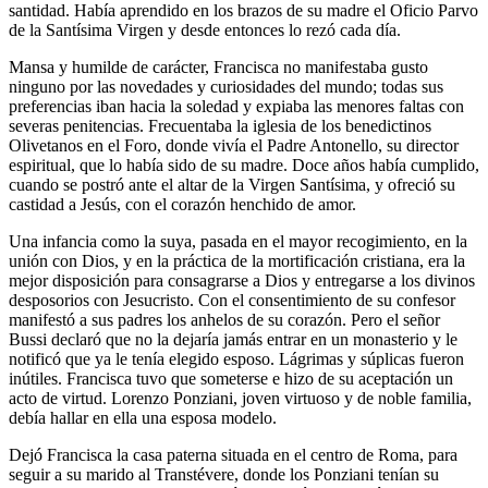
santidad. Había aprendido en los brazos de su madre el Oficio Parvo
de la Santísima Virgen y desde entonces lo rezó cada día.
Mansa y humilde de carácter, Francisca no manifestaba gusto
ninguno por las novedades y curiosidades del mundo; todas sus
preferencias iban hacia la soledad y expiaba las menores faltas con
severas penitencias. Frecuentaba la iglesia de los benedictinos
Olivetanos en el Foro, donde vivía el Padre Antonello, su director
espiritual, que lo había sido de su madre. Doce años había cumplido,
cuando se postró ante el altar de la Virgen Santísima, y ofreció su
castidad a Jesús, con el corazón henchido de amor.
Una infancia como la suya, pasada en el mayor recogimiento, en la
unión con Dios, y en la práctica de la mortificación cristiana, era la
mejor disposición para consagrarse a Dios y entregarse a los divinos
desposorios con Jesucristo. Con el consentimiento de su confesor
manifestó a sus padres los anhelos de su corazón. Pero el señor
Bussi de­claró que no la dejaría jamás entrar en un monasterio y le
notificó que ya le tenía elegido esposo. Lágrimas y súplicas fueron
inútiles. Francisca tuvo que someterse e hizo de su aceptación un
acto de virtud. Lorenzo Ponziani, joven virtuoso y de noble familia,
debía hallar en ella una esposa modelo.
Dejó Francisca la casa paterna situada en el centro de Roma, para
seguir a su marido al Transtévere, donde los Ponziani tenían su