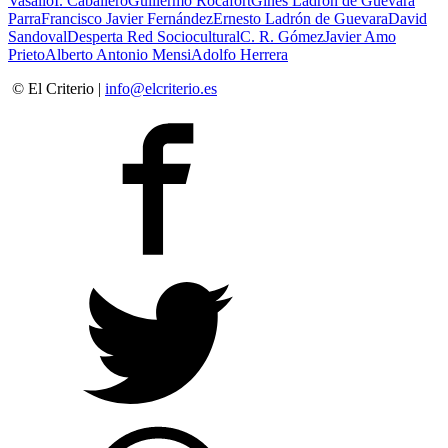
Vasallo
I. Caballero
Guillermo Rocafort
Ginés Ladrón de Guevara
Parra
Francisco Javier Fernández
Ernesto Ladrón de Guevara
David
Sandoval
Desperta Red Sociocultural
C. R. Gómez
Javier Amo
Prieto
Alberto Antonio Mensi
Adolfo Herrera
© El Criterio |
info@elcriterio.es