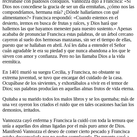
recreábase con piadosos coloquios. Van­nozza dijo a Francisca: «Si
Dios nos concediese la gracia de ser un día ermitañas, ¿cómo nos las
compondríamos, hermana mía? ¿Dónde halla­ríamos con qué
alimentamos?» Francisca respondió: «Cuando estemos en el
desierto, iremos en busca de frutas y raíces, y Dios hará que
hallemos las que hayamos menester para nuestro sustento.» Apenas
acababa de pro­nunciar Francisca estas palabras, de un árbol cercano
cayeron al suelo dos hermosas manzanas, sin ser el tiempo de ellas,
puesto que se hallaban en abril. Así les daba a entender el Señor
cuán agradable le era su piedad y que nunca abandona a los que le
sirven con amor y confianza. Pero no las llamaba Dios a la vida
eremítica.
En 1401 murió su suegra Cecilia, y Francisca, no obstante su
extrema juventud, se tuvo que encargar del cuidado de la casa.
Ocupábase de los sirvientes, y exhortábalos a vivir en el temor de
Dios; sus palabras producían en aquellas almas frutos de vida eterna.
Quitaba a su marido todos los malos libros y se los quemaba; más de
una vez oyeron los criados el ruido que en tales ocasiones hacían los
demonios, irritados.
Vannozza cayó enferma y Francisca la cuidó con toda la ternura que
unía a aquellas dos almas ligadas por el más puro amor de Dios.
Manifestó Vannozza el deseo de comer cierto pescado y Francisca
estaba desconsolada por no poder complacerla. De repente cayó a