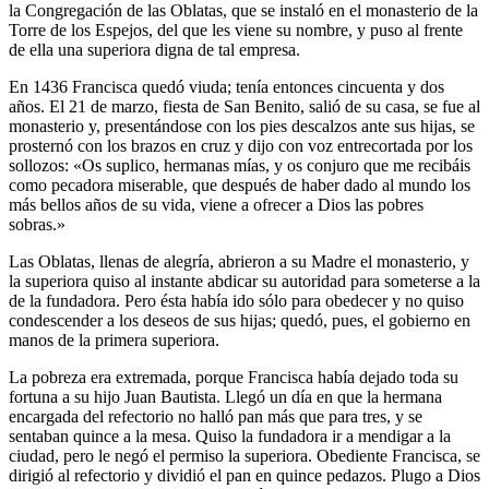
la Congregación de las Oblatas, que se instaló en el monasterio de la
Torre de los Es­pejos, del que les viene su nombre, y puso al frente
de ella una superiora digna de tal empresa.
En 1436 Francisca quedó viuda; tenía entonces cincuenta y dos
años. El 21 de marzo, fiesta de San Benito, salió de su casa, se fue al
monaste­rio y, presentándose con los pies descalzos ante sus hijas, se
prosternó con los brazos en cruz y dijo con voz entrecortada por los
sollozos: «Os suplico, hermanas mías, y os conjuro que me recibáis
como pecadora miserable, que después de haber dado al mundo los
más bellos años de su vida, viene a ofrecer a Dios las pobres
sobras.»
Las Oblatas, llenas de alegría, abrieron a su Madre el monasterio, y
la superiora quiso al instante abdicar su autoridad para someterse a la
de la fundadora. Pero ésta había ido sólo para obedecer y no quiso
condescender a los deseos de sus hijas; quedó, pues, el gobierno en
manos de la primera superiora.
La pobreza era extremada, porque Francisca había dejado toda su
fortuna a su hijo Juan Bautista. Llegó un día en que la hermana
encargada del refectorio no halló pan más que para tres, y se
sentaban quince a la mesa. Quiso la fundadora ir a mendigar a la
ciudad, pero le negó el per­miso la superiora. Obediente Francisca, se
dirigió al refectorio y dividió el pan en quince pedazos. Plugo a Dios