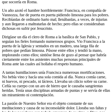
que socorría en Roma.
Un año azotó el hambre horriblemente: Francisca, en compañía de
Vannozza, fue de puerta en puerta pidiendo limosna para los pobres.
Recibíanlas de ordinario harto mal; llenábanlas, a veces, de injurias
y aun llegaron a maltratarlas de hecho; pero ellas se consideraban
dichosas en sufrir por Jesucristo.
Dirigíase un día el clero de Roma a la basílica de San Pablo, y
seguían los fieles formando numerosos grupos. Vio Francisca a la
puerta de la Iglesia y sentados en un madero, una larga fila de
pobres que pedían limosna. Púsose entre ellos y tendió la mano,
implorando como ellos; sintióse llena de gozo al pensar que habría
ciertamente entre los asistentes muchas per­sonas principales de
Roma ante las cuales así hollaba el respeto humano.
A tantas humillaciones unía Francisca numerosas mortificaciones.
No bebía vino y hacía una sola comida al día. Nunca comía carne,
ni huevos, ni pescado, ni lácteos. Llevaba un cilicio sobre su carne.
Ceñía su cuerpo con un aro de hierro que le causaba sangrientas
heridas. Tenía unas disci­plinas armadas de puntas y se servía de ellas
sin miramiento ni contemplación.
La pasión de Nuestro Señor era el objeto constante de sus
meditaciones y causa de su inconsolable dolor. Lloraba sus faltas y