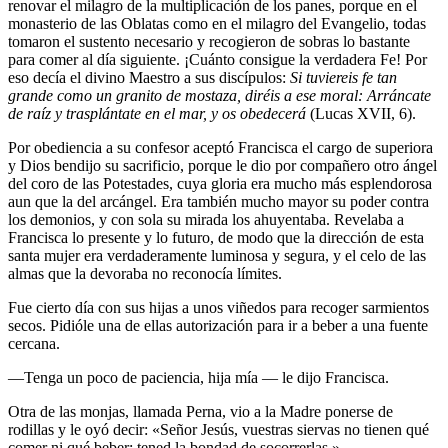
renovar el milagro de la multiplica­ción de los panes, porque en el
monasterio de las Oblatas como en el mi­lagro del Evangelio, todas
tomaron el sustento necesario y recogieron de sobras lo bastante
para comer al día siguiente. ¡Cuánto consigue la verda­dera Fe! Por
eso decía el divino Maestro a sus discípulos:
Si tuviereis fe tan
grande como un granito de mostaza, diréis a ese moral: Arráncate
de raíz y trasplántate en el mar, y os obedecerá
(Lucas XVII, 6).
Por obediencia a su confesor aceptó Francisca el cargo de superiora
y Dios bendijo su sacrificio, porque le dio por compañero otro ángel
del coro de las Potestades, cuya gloria era mucho más esplendorosa
aun que la del arcángel. Era también mucho mayor su poder contra
los demonios, y con sola su mirada los ahuyentaba. Revelaba a
Francisca lo presente y lo fu­turo, de modo que la dirección de esta
santa mujer era verdaderamente luminosa y segura, y el celo de las
almas que la devoraba no reconocía límites.
Fue cierto día con sus hijas a unos viñedos para recoger sarmientos
secos. Pidióle una de ellas autorización para ir a beber a una fuente
cercana.
—Tenga un poco de paciencia, hija mía — le dijo Francisca.
Otra de las monjas, llamada Perna, vio a la Madre ponerse de
rodillas y le oyó decir: «Señor Jesús, vuestras siervas no tienen qué
comer ni qué beber; tened la bondad de socorrerlas.»