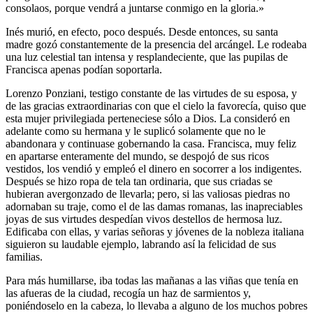
consolaos, porque vendrá a juntarse conmigo en la gloria.»
Inés murió, en efecto, poco después. Desde entonces, su santa
madre gozó constantemente de la presencia del arcángel. Le rodeaba
una luz celestial tan intensa y resplandeciente, que las pupilas de
Francisca apenas podían soportarla.
Lorenzo Ponziani, testigo constante de las virtudes de su esposa, y
de las gracias extraordinarias con que el cielo la favorecía, quiso que
esta mujer privilegiada perteneciese sólo a Dios. La consideró en
adelante como su hermana y le suplicó solamente que no le
abandonara y continuase gobernando la casa. Francisca, muy feliz
en apartarse enteramente del mundo, se despojó de sus ricos
vestidos, los vendió y empleó el dinero en socorrer a los indigentes.
Después se hizo ropa de tela tan ordi­naria, que sus criadas se
hubieran avergonzado de llevarla; pero, si las valiosas piedras no
adornaban su traje, como el de las damas romanas, las inapreciables
joyas de sus virtudes despedían vivos destellos de her­mosa luz.
Edificaba con ellas, y varias señoras y jóvenes de la nobleza ita­liana
siguieron su laudable ejemplo, labrando así la felicidad de sus
familias.
Para más humillarse, iba todas las mañanas a las viñas que tenía en
las afueras de la ciudad, recogía un haz de sarmientos y,
poniéndoselo en la cabeza, lo llevaba a alguno de los muchos pobres