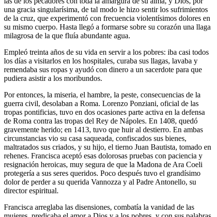
las de los pecadores con toda la amargura de su alma, y Dios, por
una gracia singularísima, de tal modo le hizo sentir los sufrimientos
de la cruz, que experimentó con fre­cuencia violentísimos dolores en
su mismo cuerpo. Hasta llegó a formarse sobre su corazón una llaga
milagrosa de la que fluía abundante agua.
Empleó treinta años de su vida en servir a los pobres: iba casi todos
los días a visitarlos en los hospitales, curaba sus llagas, lavaba y
remendaba sus ropas y ayudó con dinero a un sacerdote para que
pudiera asistir a los moribundos.
Por entonces, la miseria, el hambre, la peste, consecuencias de la
guerra civil, desolaban a Roma. Lorenzo Ponziani, oficial de las
tropas pontificias, tuvo en dos ocasiones parte activa en la defensa
de Roma contra las tropas del Rey de Nápoles. En 1408, quedó
gravemente herido; en 1413, tuvo que huir al destierro. En ambas
circunstancias vio su casa saqueada, confisca­dos sus bienes,
maltratados sus criados, y su hijo, el tierno Juan Bautista, tomado en
rehenes. Francisca aceptó esas dolorosas pruebas con paciencia y
resignación heroicas, muy segura de que la Madona de Ara Coeli
protegería a sus seres queridos. Poco después tuvo el grandísimo
dolor de perder a su querida Vannozza y al Padre Antonello, su
director espiritual.
Francisca arreglaba las disensiones, combatía la vanidad de las
mujeres, predicaba el amor a Dios y a los pobres, y con sus palabras