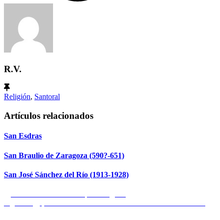
R.V.
Religión
,
Santoral
Artículos relacionados
San Esdras
San Braulio de Zaragoza (590?-651)
San José Sánchez del Río (1913-1928)
Navegación
Entrada
Anterior
La corrección política (y IV)
anterior:
Entrada
Siguiente
¡DESCARBONÍCESE YA! LUEGO YA SÍ ESO…
de
siguiente: