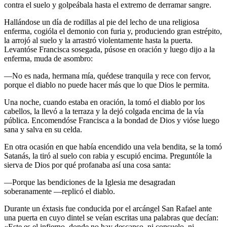
contra el suelo y golpeábala hasta el extremo de derramar sangre.
Hallándose un día de rodillas al pie del lecho de una religiosa
enferma, cogióla el demonio con furia y, produciendo gran estrépito,
la arrojó al suelo y la arrastró violentamente hasta la puerta.
Levantóse Francisca sosegada, púsose en oración y luego dijo a la
enferma, muda de asombro:
—No es nada, hermana mía, quédese tranquila y rece con fervor,
porque el diablo no puede hacer más que lo que Dios le permita.
Una noche, cuando estaba en oración, la tomó el diablo por los
cabellos, la llevó a la terraza y la dejó colgada encima de la vía
pública. Encomen­dóse Francisca a la bondad de Dios y vióse luego
sana y salva en su celda.
En otra ocasión en que había encendido una vela bendita, se la tomó
Satanás, la tiró al suelo con rabia y escupió encima. Preguntóle la
sierva de Dios por qué profanaba así una cosa santa:
—Porque las bendiciones de la Iglesia me desagradan
soberanamente —replicó el diablo.
Durante un éxtasis fue conducida por el arcángel San Rafael ante
una puerta en cuyo dintel se veían escritas una palabras que decían:
«Este es el infierno, donde no hay descanso, ni consuelo, ni