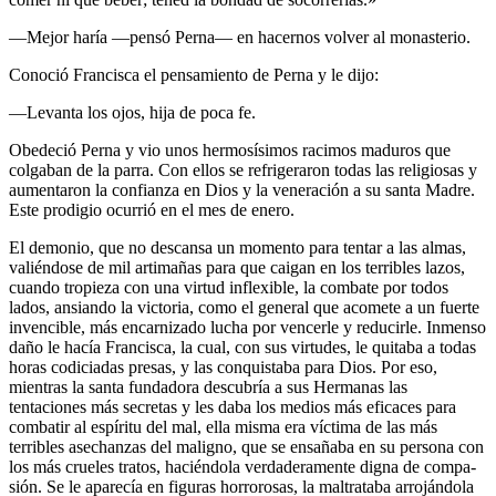
—Mejor haría —pensó Perna— en hacernos volver al monasterio.
Conoció Francisca el pensamiento de Perna y le dijo:
—Levanta los ojos, hija de poca fe.
Obedeció Perna y vio unos hermosísimos racimos maduros que
colgaban de la parra. Con ellos se refrigeraron todas las religiosas y
aumentaron la confianza en Dios y la veneración a su santa Madre.
Este prodigio ocurrió en el mes de enero.
El demonio, que no descansa un momento para tentar a las almas,
valiéndose de mil artimañas para que caigan en los terribles lazos,
cuan­do tropieza con una virtud inflexible, la combate por todos
lados, ansiando la victoria, como el general que acomete a un fuerte
invencible, más encarnizado lucha por vencerle y reducirle. Inmenso
daño le hacía Francisca, la cual, con sus virtudes, le quitaba a todas
horas codiciadas presas, y las conquistaba para Dios. Por eso,
mientras la santa fundadora descubría a sus Hermanas las
tentaciones más secretas y les daba los medios más eficaces para
combatir al espíritu del mal, ella misma era víctima de las más
terribles asechanzas del maligno, que se ensañaba en su persona con
los más crueles tratos, haciéndola verdaderamente digna de compa­
sión. Se le aparecía en figuras horrorosas, la maltrataba arrojándola