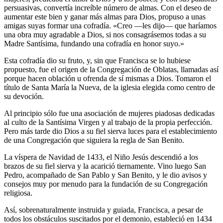
persuasivas, convertía increíble número de almas. Con el deseo de
aumentar este bien y ganar más almas para Dios, propuso a unas
amigas suyas formar una cofradía. «Creo —les dijo— que haríamos
una obra muy agradable a Dios, si nos consagrásemos todas a su
Madre Santísima, fun­dando una cofradía en honor suyo.»
Esta cofradía dio su fruto, y, sin que Francisca se lo hubiese
propuesto, fue el origen de la Congregación de Oblatas, llamadas así
porque hacen obla­ción u ofrenda de sí mismas a Dios. Tomaron el
título de Santa María la Nueva, de la iglesia elegida como centro de
su devoción.
Al principio sólo fue una asociación de mujeres piadosas dedicadas
al culto de la Santísima Virgen y al trabajo de la propia perfección.
Pero más tarde dio Dios a su fiel sierva luces para el establecimiento
de una Congregación que siguiera la regla de San Benito.
La víspera de Navidad de 1433, el Niño Jesús descendió a los
brazos de su fiel sierva y la acarició tiernamente. Vino luego San
Pedro, acompañado de San Pablo y San Benito, y le dio avisos y
consejos muy por menudo para la fundación de su Congregación
religiosa.
Así, sobrenaturalmente instruida y guiada, Francisca, a pesar de
todos los obstáculos suscitados por el demonio, estableció en 1434