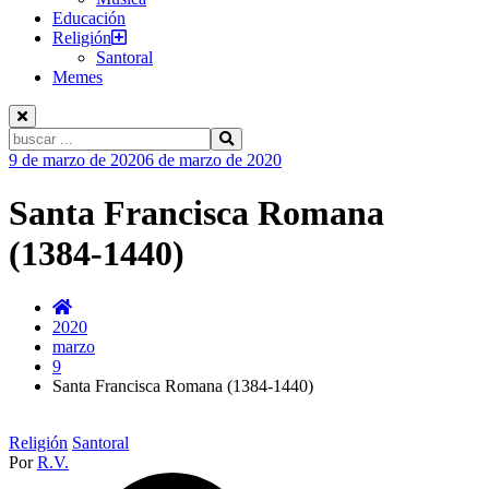
Educación
Religión
Santoral
Memes
Buscar:
Ir
9 de marzo de 2020
6 de marzo de 2020
al
contenido
Santa Francisca Romana
(1384-1440)
2020
marzo
9
Santa Francisca Romana (1384-1440)
Religión
Santoral
Por
R.V.