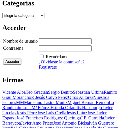
Categorías
Categorías
Acceder
Nombre de usuario
Contraseña
Recuérdame
¿Olvidaste la contraseña?
Regístrate
Firmas
Vicente Alba
Teo Gracián
Sergio Benito
Sebastián Urbina
Ramiro
Grau Morancho
P. Jesús Calvo Pérez
Otros Autores
Nuestros
lectores
MM
Marcelino Lastra Muñiz
Miguel Bernad Remón
Lo
Rondinaire
Luis Mª Flórez-Estrada Orlandis-Habsburgo
Javier
Urcelay
Jesús Pérez
José Luis Orella
Jesús Laínz
José Javier
Esparza
José Francisco Rodríguez Queiruga
J.F. Garralda
Javier
Barraycoa
Javier Amo Prieto
José Antonio Bielsa
Iván Guerrero