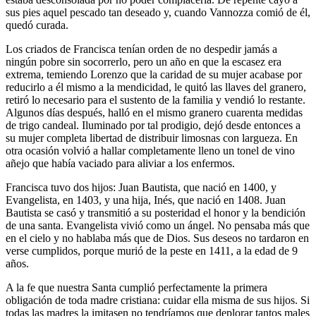
sus pies aquel pescado tan deseado y, cuando Vannozza comió de él,
quedó curada.
Los criados de Francisca tenían orden de no despedir jamás a
ningún pobre sin socorrerlo, pero un año en que la escasez era
extrema, temiendo Lorenzo que la caridad de su mujer acabase por
reducirlo a él mismo a la mendicidad, le quitó las llaves del granero,
retiró lo necesario para el sustento de la familia y vendió lo restante.
Algunos días después, halló en el mismo granero cuarenta medidas
de trigo candeal. Iluminado por tal prodigio, dejó desde entonces a
su mujer completa libertad de distribuir limosnas con largueza. En
otra ocasión volvió a hallar completamente lleno un tonel de vino
añejo que había vaciado para aliviar a los enfermos.
Francisca tuvo dos hijos: Juan Bautista, que nació en 1400, y
Evangelista, en 1403, y una hija, Inés, que nació en 1408. Juan
Bautista se casó y transmitió a su posteridad el honor y la bendición
de una santa. Evan­gelista vivió como un ángel. No pensaba más que
en el cielo y no hablaba más que de Dios. Sus deseos no tardaron en
verse cumplidos, porque murió de la peste en 1411, a la edad de 9
años.
A la fe que nuestra Santa cumplió perfectamente la primera
obligación de toda madre cristiana: cuidar ella misma de sus hijos. Si
todas las madres la imitasen no tendríamos que deplorar tantos males