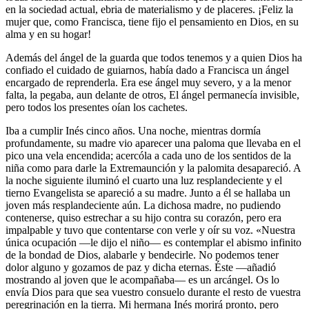
en la sociedad actual, ebria de materialismo y de placeres. ¡Feliz la
mujer que, como Francisca, tiene fijo el pensamiento en Dios, en su
alma y en su hogar!
Además del ángel de la guarda que todos tenemos y a quien Dios ha
confiado el cuidado de guiarnos, había dado a Francisca un ángel
encargado de reprenderla. Era ese ángel muy severo, y a la menor
falta, la pe­gaba, aun delante de otros, El ángel permanecía invisible,
pero todos los presentes oían los cachetes.
Iba a cumplir Inés cinco años. Una noche, mientras dormía
profundamente, su madre vio aparecer una paloma que llevaba en el
pico una vela encendida; acercóla a cada uno de los sentidos de la
niña como para darle la Extremaunción y la palomita desapareció. A
la noche siguiente iluminó el cuarto una luz resplandeciente y el
tierno Evangelista se apareció a su madre. Junto a él se hallaba un
joven más resplandeciente aún. La dichosa madre, no pudiendo
contenerse, quiso estrechar a su hijo contra su corazón, pero era
impalpable y tuvo que contentarse con verle y oír su voz. «Nuestra
única ocupación —le dijo el niño— es contemplar el abismo infinito
de la bondad de Dios, alabarle y bendecirle. No podemos tener
dolor alguno y gozamos de paz y dicha eternas. Éste —añadió
mostrando al joven que le acompañaba— es un arcángel. Os lo
envía Dios para que sea vuestro consuelo durante el resto de vuestra
peregrinación en la tierra. Mi hermana Inés morirá pronto, pero