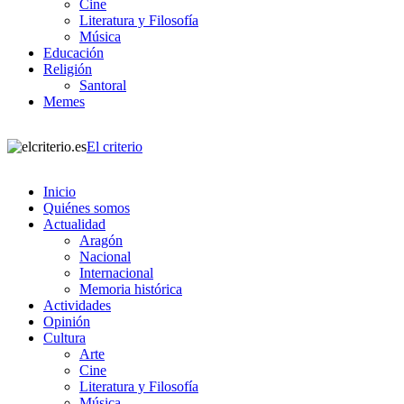
Cine
Literatura y Filosofía
Música
Educación
Religión
Santoral
Memes
El criterio
Inicio
Quiénes somos
Actualidad
Aragón
Nacional
Internacional
Memoria histórica
Actividades
Opinión
Cultura
Arte
Cine
Literatura y Filosofía
Música