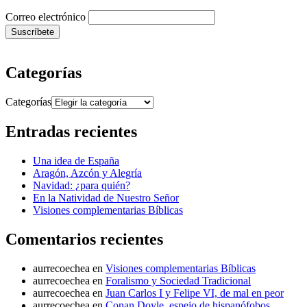
Correo electrónico
Categorías
Categorías
Entradas recientes
Una idea de España
Aragón, Azcón y Alegría
Navidad: ¿para quién?
En la Natividad de Nuestro Señor
Visiones complementarias Bíblicas
Comentarios recientes
aurrecoechea
en
Visiones complementarias Bíblicas
aurrecoechea
en
Foralismo y Sociedad Tradicional
aurrecoechea
en
Juan Carlos I y Felipe VI, de mal en peor
aurrecoechea
en
Conan Doyle, espejo de hispanófobos