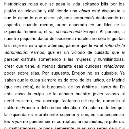
histriónicas rojas que se pasa la vida soltando bilis por los
platós de televisión y allá donde una
charo
esté dispuesta a
que le digan lo que quiere oír, nos sorprendió destapando un
aspecto, cuando menos, poco esperado en un líder de la
izquierda feminista, el ya
desaparecido
Errejón. Al parecer, a
nuestro pequeño dador de lecciones morales no sólo le gustan
las mujeres, sino que, además, parece que le va el
rollo de la
dominación
. Vamos, que es un vicioso de cuidado que al
parecer disfruta sometiendo a las mujeres y humillándolas,
creer que tiene, al menos durante esas curiosas
relaciones
,
poder sobre ellas. Por supuesto, Errejón no es culpable. Ya
saben que la culpa siempre es de otro: de los judíos, de Madrid
(que nos roba), de la burguesía, de los árbitros… tanto da. En
este caso, la culpa se la achacó nuestro joven vicioso al
neoliberalismo, ese enemigo fantasma del rojerío, comodín al
estilo de Franco o del cambio climático. Ya saben ustedes que
la izquierda es moralmente superior y que, en consecuencia,
los
rojos
no pueden ser ni corruptos, ni machistas, ni puteros,
ni maltratadores, ni nada semejante, pues son seres de luz y