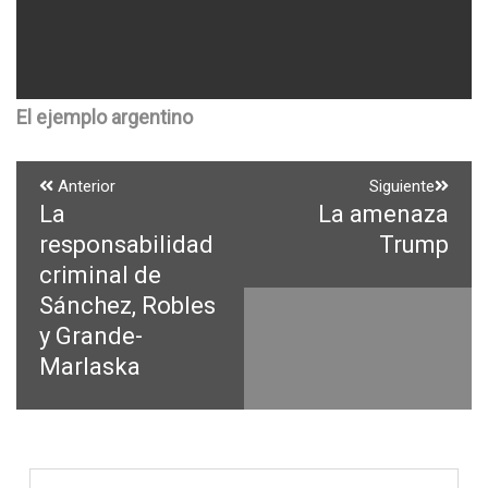
El ejemplo argentino
Navegación
Anterior
Siguiente
La
La amenaza
Entrada
Entrada
de
anterior:
siguiente:
responsabilidad
Trump
entradas
criminal de
Sánchez, Robles
y Grande-
Marlaska