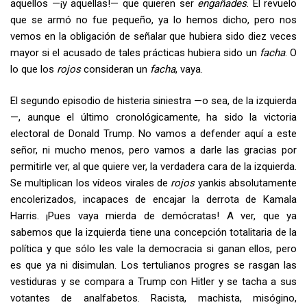
aquellos —¡y aquellas!— que quieren ser
engañades
. El revuelo
que se armó no fue pequeño, ya lo hemos dicho, pero nos
vemos en la obligación de señalar que hubiera sido diez veces
mayor si el acusado de tales prácticas hubiera sido un
facha
. O
lo que los
rojos
consideran un
facha
, vaya.
El segundo episodio de histeria siniestra —o sea, de la izquierda
—, aunque el último cronológicamente, ha sido la victoria
electoral de Donald Trump. No vamos a defender aquí a este
señor, ni mucho menos, pero vamos a darle las gracias por
permitirle ver, al que quiere ver, la verdadera cara de la izquierda.
Se multiplican los vídeos virales de
rojos
yankis absolutamente
encolerizados, incapaces de encajar la derrota de Kamala
Harris. ¡Pues vaya mierda de demócratas! A ver, que ya
sabemos que la izquierda tiene una concepción totalitaria de la
política y que sólo les vale la democracia si ganan ellos, pero
es que ya ni disimulan. Los tertulianos progres se rasgan las
vestiduras y se compara a Trump con Hitler y se tacha a sus
votantes de analfabetos. Racista, machista, misógino,