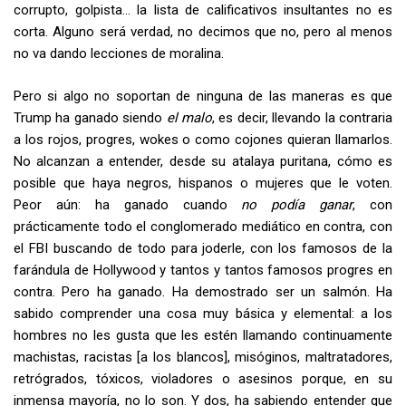
corrupto, golpista… la lista de calificativos insultantes no es
corta. Alguno será verdad, no decimos que no, pero al menos
no va dando lecciones de moralina.
Pero si algo no soportan de ninguna de las maneras es que
Trump ha ganado siendo
el malo
, es decir, llevando la contraria
a los rojos, progres, wokes o como cojones quieran llamarlos.
No alcanzan a entender, desde su atalaya puritana, cómo es
posible que haya negros, hispanos o mujeres que le voten.
Peor aún: ha ganado cuando
no podía ganar
, con
prácticamente todo el conglomerado mediático en contra, con
el FBI buscando de todo para joderle, con los famosos de la
farándula de Hollywood y tantos y tantos famosos progres en
contra. Pero ha ganado. Ha demostrado ser un salmón. Ha
sabido comprender una cosa muy básica y elemental: a los
hombres no les gusta que les estén llamando continuamente
machistas, racistas [a los blancos], misóginos, maltratadores,
retrógrados, tóxicos, violadores o asesinos porque, en su
inmensa mayoría, no lo son. Y dos, ha sabiendo entender que