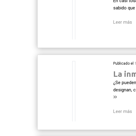
En casi tod
sabido que 
Leer más
Publicado el
La inm
¿Se pueden
designan, 
Leer más