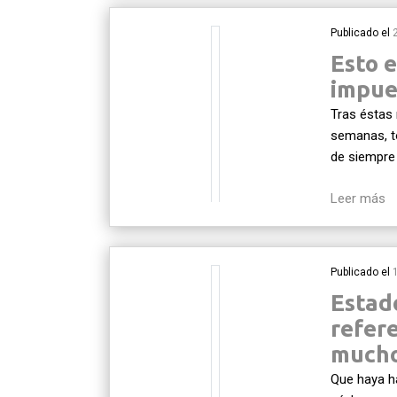
Publicado el
Esto 
impue
Tras éstas
semanas, to
de siempre
Leer más
Publicado el
Estado
refer
mucho
Que haya h