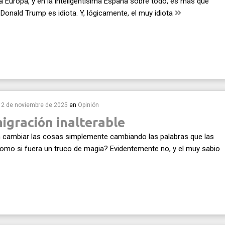
a Europa, y en la inteligentísima España sobre todo, es más que
Donald Trump es idiota. Y, lógicamente, el muy idiota
12 de noviembre de 2025
en
Opinión
igración inalterable
 cambiar las cosas simplemente cambiando las palabras que las
como si fuera un truco de magia? Evidentemente no, y el muy sabio