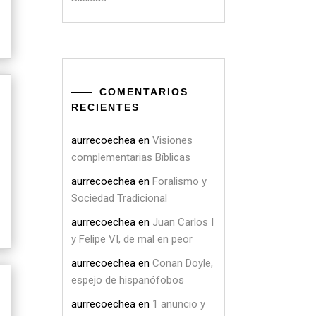
COMENTARIOS
RECIENTES
aurrecoechea
en
Visiones
complementarias Bíblicas
aurrecoechea
en
Foralismo y
Sociedad Tradicional
aurrecoechea
en
Juan Carlos I
y Felipe VI, de mal en peor
aurrecoechea
en
Conan Doyle,
espejo de hispanófobos
aurrecoechea
en
1 anuncio y