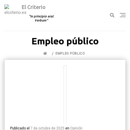
El Criterio
In principio erat
Verbum
Ir
Empleo público
al
contenido
EMPLEO PÚBLICO
Publicado el
7 de octubre de 2025
en
Opinión