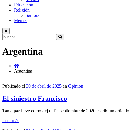
Educación
Religión
Santoral
Memes
Buscar:
Ir
Argentina
al
contenido
Argentina
Publicado el
30 de abril de 2025
en
Opinión
El siniestro Francisco
Tanta paz lleve como deja En septiembre de 2020 escribí un artícul
Leer más