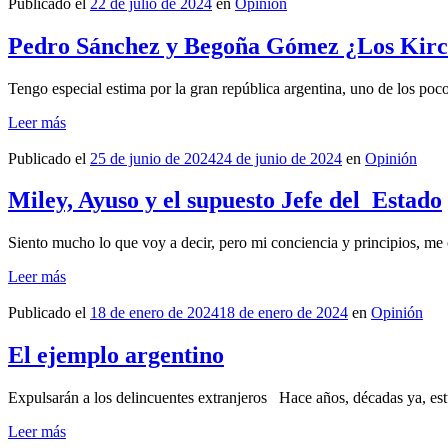
Publicado el
22 de julio de 2024
en
Opinión
Pedro Sánchez y Begoña Gómez ¿Los Kir
Tengo especial estima por la gran república argentina, uno de los p
Leer más
Publicado el
25 de junio de 2024
24 de junio de 2024
en
Opinión
Miley, Ayuso y el supuesto Jefe del Estado
Siento mucho lo que voy a decir, pero mi conciencia y principios, me 
Leer más
Publicado el
18 de enero de 2024
18 de enero de 2024
en
Opinión
El ejemplo argentino
Expulsarán a los delincuentes extranjeros Hace años, décadas ya, es
Leer más