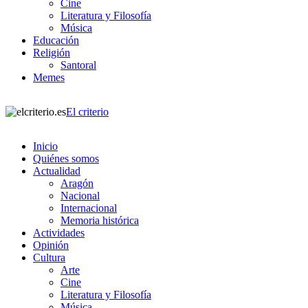
Cine
Literatura y Filosofía
Música
Educación
Religión
Santoral
Memes
El criterio
Inicio
Quiénes somos
Actualidad
Aragón
Nacional
Internacional
Memoria histórica
Actividades
Opinión
Cultura
Arte
Cine
Literatura y Filosofía
Música