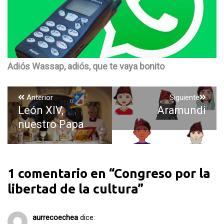
Adiós Wassap, adiós, que te vaya bonito
Navegación
Anterior
Siguiente
León XIV,
Aramundi
Entrada
Entrada
de
anterior:
siguiente:
nuestro Papa
entradas
1 comentario en “
Congreso por la
libertad de la cultura
”
aurrecoechea
dice: