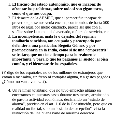
El fracaso del estado autonómico, que es incapaz de
afrontar los problemas, sobre todo si son gigantescos,
como el que nos ocupa.
El desastre de la AEMET, que al parecer fue incapaz de
prever lo que se nos venía encima, con trombas de hasta 500
litros de agua por metro cuadrado, parece ser que con el
satélite sobre la comunidad averiado, o fuera de servicio, etc.
La incompetencia, mala fe o dejadez del régimen
totalitario sanchista, tan ocupado y preocupado por
defender a una particular, Begoña Gómez, y por
promocionarla en la India, como si de una “emperatriz”
se tratare, que no tiene tiempo para lo realmente
importante, y para lo que les pagamos el sueldo: el bien
común, y el bienestar de los españoles.
(Y digo de los españoles, no de los millones de extranjeros que
entran a mansalva, sin freno ni cortapisa alguna, y a gastos pagados.
¿Cómo no van a venir…?).
Un régimen totalitario, que no tuvo empacho alguno en
encerrarnos en nuestras casas durante tres meses, arruinando
de paso la actividad económica, declarando un “estado de
alarma”, previsto en el art. 116 de la Constitución, pero que en
realidad no fue tal, sino un “estado de excepción”, vista la
restricción de una buena parte de nuestros derechos