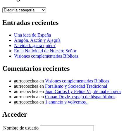
Categorías
Entradas recientes
Una idea de España
Aragón, Azcón y Alegría
Navidad: ¿para quién?
En la Natividad de Nuestro Señor
Visiones complementarias Bíblicas
Comentarios recientes
aurrecoechea
en
Visiones complementarias Bíblicas
aurrecoechea
en
Foralismo y Sociedad Tradicional
aurrecoechea
en
Juan Carlos I y Felipe VI, de mal en peor
aurrecoechea
en
Conan Doyle, espejo de hispanófobos
aurrecoechea
en
1 anuncio y volvemos.
Acceder
Nombre de usuario