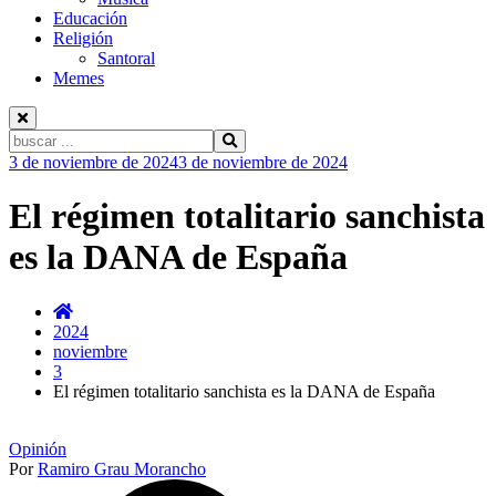
Educación
Religión
Santoral
Memes
Buscar:
Ir
3 de noviembre de 2024
3 de noviembre de 2024
al
contenido
El régimen totalitario sanchista
es la DANA de España
2024
noviembre
3
El régimen totalitario sanchista es la DANA de España
Opinión
Por
Ramiro Grau Morancho