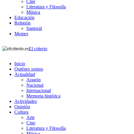
Cine
Literatura y Filosofía
Música
Educación
Religión
Santoral
Memes
El criterio
Inicio
Quiénes somos
Actualidad
Aragón
Nacional
Internacional
Memoria histórica
Actividades
Opinión
Cultura
Arte
Cine
Literatura y Filosofía
Música