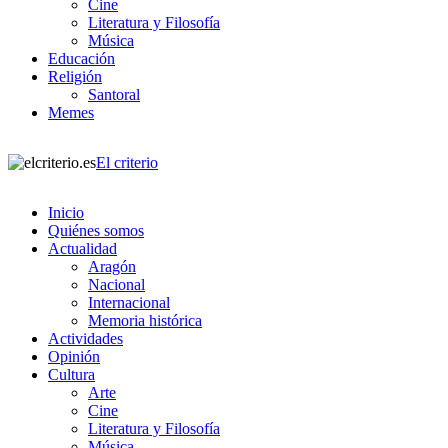
Cine
Literatura y Filosofía
Música
Educación
Religión
Santoral
Memes
El criterio
Inicio
Quiénes somos
Actualidad
Aragón
Nacional
Internacional
Memoria histórica
Actividades
Opinión
Cultura
Arte
Cine
Literatura y Filosofía
Música