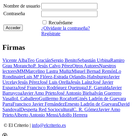
Nombre de usuario
Contraseña
Recuérdame
¿Olvidaste la contraseña?
Regístrate
Firmas
Vicente Alba
Teo Gracián
Sergio Benito
Sebastián Urbina
Ramiro
Grau Morancho
P. Jesús Calvo Pérez
Otros Autores
Nuestros
lectores
MM
Marcelino Lastra Muñiz
Miguel Bernad Remón
Lo
Rondinaire
Luis Mª Flórez-Estrada Orlandis-Habsburgo
Javier
Urcelay
Jesús Pérez
José Luis Orella
Jesús Laínz
José Javier
Esparza
José Francisco Rodríguez Queiruga
J.F. Garralda
Javier
Barraycoa
Javier Amo Prieto
José Antonio Bielsa
Iván Guerrero
Vasallo
I. Caballero
Guillermo Rocafort
Ginés Ladrón de Guevara
Parra
Francisco Javier Fernández
Ernesto Ladrón de Guevara
David
Sandoval
Desperta Red Sociocultural
C. R. Gómez
Javier Amo
Prieto
Alberto Antonio Mensi
Adolfo Herrera
© El Criterio |
info@elcriterio.es