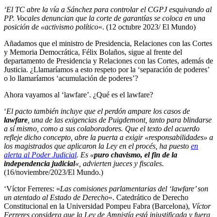
‘El TC abre la vía a Sánchez para controlar el CGPJ esquivando al
PP.
Vocales denuncian que la corte de garantías se coloca en una
posición de «activismo político
«. (12 octubre 2023/ El Mundo)
Añadamos que el ministro de Presidencia, Relaciones con las Cortes
y Memoria Democrática, Félix Bolaños, sigue al frente del
departamento de Presidencia y Relaciones con las Cortes, además de
Justicia. ¿Llamaríamos a esto respeto por la ‘separación de poderes’
o lo llamaríamos ‘acumulación de poderes’?
Ahora vayamos al ‘lawfare’. ¿Qué es el lawfare?
‘
El pacto también incluye que el perdón ampare los casos de
lawfare
, una de las exigencias de Puigdemont, tanto para blindarse
a sí mismo, como a sus colaboradores. Que el texto del acuerdo
refleje dicho concepto, abre la puerta a exigir «responsabilidades» a
los magistrados que aplicaron la Ley en el procés, ha puesto
en
alerta al Poder Judicial
.
Es «
puro chavismo, el fin de la
independencia judicial
«, advierten jueces y fiscales
.
(16/noviembre/2023/El Mundo.)
‘Víctor Ferreres: «
Las comisiones parlamentarias del ‘lawfare’ son
un atentado al Estado de Derecho
«. Catedrático de Derecho
Constitucional en la Universidad Pompeu Fabra (Barcelona),
Víctor
Ferreres considera que la Ley de Amnistía está injustificada y fuera