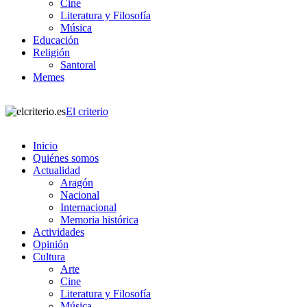
Cine
Literatura y Filosofía
Música
Educación
Religión
Santoral
Memes
El criterio
Inicio
Quiénes somos
Actualidad
Aragón
Nacional
Internacional
Memoria histórica
Actividades
Opinión
Cultura
Arte
Cine
Literatura y Filosofía
Música