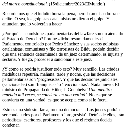
del marco constitucional
. (15/diciembre/2023/ElMundo.)
Recordemos que el indulto borra la pena, pero la amnistía borra el
delito. O sea, los golpistas catalanistas no dieron el golpe. Y
anuncian que lo volverán a hacer.
¿Por qué las comisiones parlamentarias del lawfare son un atentado
al Estado de Derecho? Porque -dicho resumidamente- el
Parlamento, controlado por Pedro Sánchez y sus socios golpistas
catalanistas, comunistas y filo terroristas de Bildu, podrán decidir
que una sentencia determinada de un juez determinado, es injusta y
sectaria. Y luego, proceder a sancionar a este juez.
¿Y cómo se podría justificar todo esto? Muy sencillo. Las criadas
mediáticas repetirán, mañana, tarde y noche, que las decisiones
parlamentarias son ‘progresistas’. Y que las decisiones judiciales
(sancionadas) son ‘franquistas’ o ‘reaccionarias’. Nada nuevo. El
ministro de Propaganda de Hitler, J. Goebbels: ‘
Una mentira
repetida mil veces, se convierte en una verdad’
. No es que se
convierta en una verdad, es que se acepta como si lo fuera.
Esto es una siniestra farsa, no una democracia. Los jueces podrán
ser condenados por el Parlamento ‘progresista’. Detrás de ellos, irán
periodistas, escritores, profesores y los que el régimen decida
condenar.