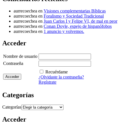
aurrecoechea
en
Visiones complementarias Bíblicas
aurrecoechea
en
Foralismo y Sociedad Tradicional
aurrecoechea
en
Juan Carlos I y Felipe VI, de mal en peor
aurrecoechea
en
Conan Doyle, espejo de hispanófobos
aurrecoechea
en
1 anuncio y volvemos.
Acceder
Nombre de usuario
Contraseña
Recuérdame
¿Olvidaste la contraseña?
Regístrate
Categorías
Categorías
Acceder