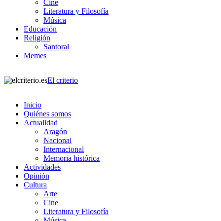
Cine
Literatura y Filosofía
Música
Educación
Religión
Santoral
Memes
El criterio
Inicio
Quiénes somos
Actualidad
Aragón
Nacional
Internacional
Memoria histórica
Actividades
Opinión
Cultura
Arte
Cine
Literatura y Filosofía
Música