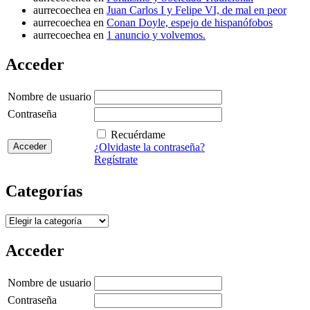
aurrecoechea
en
Juan Carlos I y Felipe VI, de mal en peor
aurrecoechea
en
Conan Doyle, espejo de hispanófobos
aurrecoechea
en
1 anuncio y volvemos.
Acceder
Nombre de usuario
Contraseña
Recuérdame
¿Olvidaste la contraseña?
Regístrate
Categorías
Categorías
Acceder
Nombre de usuario
Contraseña