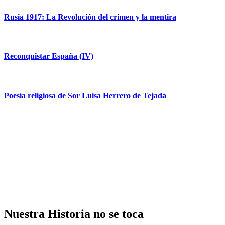
Rusia 1917: La Revolución del crimen y la mentira
Reconquistar España (IV)
Poesía religiosa de Sor Luisa Herrero de Tejada
Navegación
Entrada
Anterior
Aún quedan Jueces en España
anterior:
Entrada
Siguiente
Lawfare y degradación democrática
de
siguiente:
entradas
Nuestra Historia no se toca