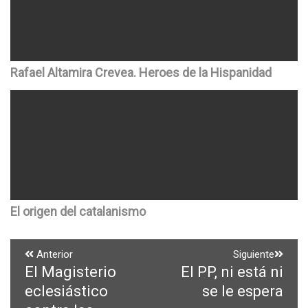
Rafael Altamira Crevea. Heroes de la Hispanidad
El origen del catalanismo
Navegación
Anterior
Siguiente
El Magisterio
El PP, ni está ni
Entrada
Entrada
de
anterior:
siguiente:
eclesiástico
se le espera
entradas