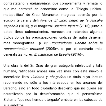
contestatario y
metapolítico
, que complementa y remata lo
que me permitiré en denominar como la “Trilogía jurídico-
metapolítica” de Grau Morancho, integrada además por la
edición tercera y definitiva de
El Libro negro de la Fiscalía
española
(2015), y el magistral
Justicia injusta
(2016); junto a
estos libros sobresalientes, merecen ser retenidos algunos
títulos donde las preocupaciones jurídicas del autor devienen
más monográficas –p. ej.:
Procuradores. Debate sobre la
representación procesal
(2005)–, o por el contrario más
generalistas –p. ej.:
El naufragio de España
(2016)–.
Una obra la del Sr. Grau de gran categoría intelectual y talla
humana, ratificadas ambas una vez más con este nuevo e
incendiario libro:
Juristas y abogados
; un título cuya lectura
recomiendo no sólo a los interesados en los arcanos del
Derecho, sino en todo ciudadano despierto que no quiera ser
neutralizado por la desinformación que el perversísimo
Sistema “que nos hemos otorgado” embute en las cabezas de
sus súbditos.