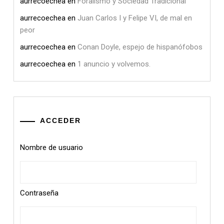
aurrecoechea
en
Foralismo y Sociedad Tradicional
aurrecoechea
en
Juan Carlos I y Felipe VI, de mal en
peor
aurrecoechea
en
Conan Doyle, espejo de hispanófobos
aurrecoechea
en
1 anuncio y volvemos.
ACCEDER
Nombre de usuario
Contraseña