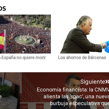
OS
 España no quiere morir
Los ahorros de Bárcenas
Siguiente
e
Economía financista: la CNM
Entrada
e
alienta las ‘spac’, una nuev
siguiente:
burbuja especulativa qu