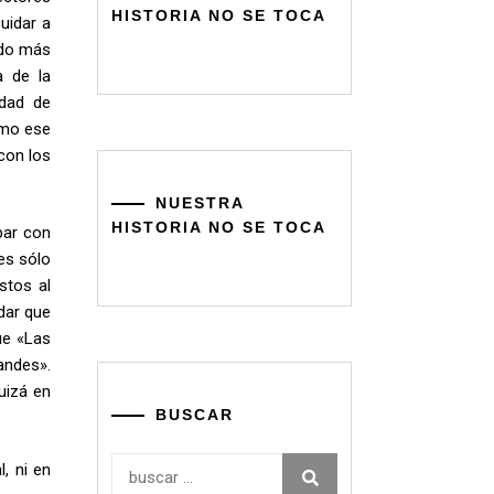
HISTORIA NO SE TOCA
uidar a
ndo más
a de la
idad de
como ese
con los
NUESTRA
HISTORIA NO SE TOCA
bar con
 es sólo
stos al
rdar que
ue «Las
andes».
uizá en
BUSCAR
Buscar:
, ni en