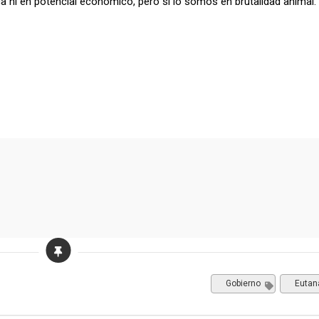
ca ni en potencial económico, pero si lo somos en brutalidad animal.
Gobierno
Eutan