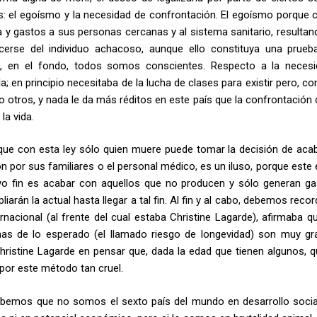
es: el egoísmo y la necesidad de confrontación. El egoísmo porque c
 y gastos a sus personas cercanas y al sistema sanitario, resulta
erse del individuo achacoso, aunque ello constituya una prueb
ue, en el fondo, todos somos conscientes. Respecto a la neces
la; en principio necesitaba de la lucha de clases para existir pero, 
 otros, y nada le da más réditos en este país que la confrontación 
la vida.
que con esta ley sólo quien muere puede tomar la decisión de aca
ón por sus familiares o el personal médico, es un iluso, porque este
o fin es acabar con aquellos que no producen y sólo generan ga
arán la actual hasta llegar a tal fin. Al fin y al cabo, debemos reco
nacional (al frente del cual estaba Christine Lagarde), afirmaba q
 mas de lo esperado (el llamado riesgo de longevidad) son muy gr
Christine Lagarde en pensar que, dada la edad que tienen algunos, q
por este método tan cruel.
sabemos que no somos el sexto país del mundo en desarrollo social