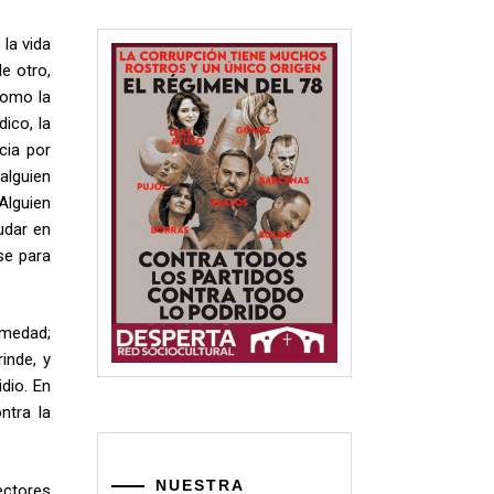
la vida
de otro,
como la
ico, la
cia por
 alguien
Alguien
udar en
se para
rmedad;
inde, y
dio. En
ntra la
NUESTRA
ectores