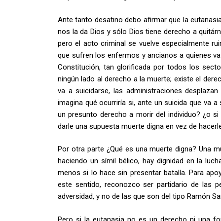
Ante tanto desatino debo afirmar que la eutanasia
nos la da Dios y sólo Dios tiene derecho a quitárn
pero el acto criminal se vuelve especialmente ru
que sufren los enfermos y ancianos a quienes va a 
Constitución, tan glorificada por todos los sect
ningún lado al derecho a la muerte; existe el derec
va a suicidarse, las administraciones desplazan 
imagina qué ocurriría si, ante un suicida que va 
un presunto derecho a morir del individuo? ¿o s
darle una supuesta muerte digna en vez de hacerl
Por otra parte ¿Qué es una muerte digna? Una mu
haciendo un símil bélico, hay dignidad en la lucha
menos si lo hace sin presentar batalla. Para apoy
este sentido, reconozco ser partidario de las 
adversidad, y no de las que son del tipo Ramón Sa
Pero si la eutanasia no es un derecho ni una for