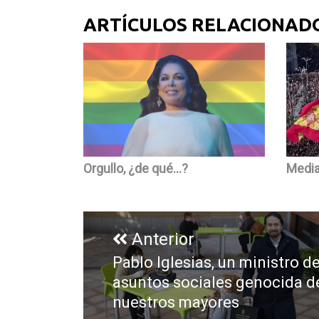
ARTÍCULOS RELACIONAD
Orgullo, ¿de qué…?
Media
Navegación
de
Anterior
entradas
Pablo Iglesias, un ministro d
Entrada
asuntos sociales genocida d
anterior:
nuestros mayores