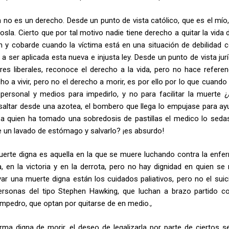
 no es un derecho. Desde un punto de vista católico, que es el mío, 
osla. Cierto que por tal motivo nadie tiene derecho a quitar la vida 
in y cobarde cuando la víctima está en una situación de debilidad 
ser aplicada esta nueva e injusta ley. Desde un punto de vista juríd
ores liberales, reconoce el derecho a la vida, pero no hace referen
ho a vivir, pero no el derecho a morir, es por ello por lo que cuando
personal y medios para impedirlo, y no para facilitar la muerte ¿
a saltar desde una azotea, el bombero que llega lo empujase para ay
i a quien ha tomado una sobredosis de pastillas el medico lo seda
e un lavado de estómago y salvarlo? ¡es absurdo!
erte digna es aquella en la que se muere luchando contra la enfe
, en la victoria y en la derrota, pero no hay dignidad en quien se r
ar una muerte digna están los cuidados paliativos, pero no el suici
personas del tipo Stephen Hawking, que luchan a brazo partido co
mpedro, que optan por quitarse de en medio.,
ma digna de morir, el deseo de legalizarla por parte de ciertos s