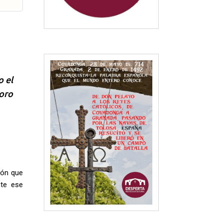
o el
 oro
ión que
nte ese