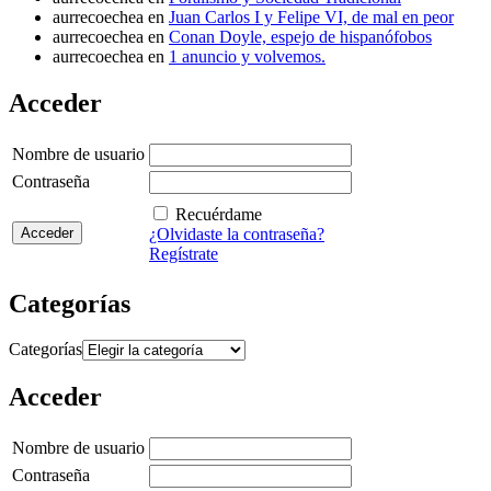
aurrecoechea
en
Juan Carlos I y Felipe VI, de mal en peor
aurrecoechea
en
Conan Doyle, espejo de hispanófobos
aurrecoechea
en
1 anuncio y volvemos.
Acceder
Nombre de usuario
Contraseña
Recuérdame
¿Olvidaste la contraseña?
Regístrate
Categorías
Categorías
Acceder
Nombre de usuario
Contraseña