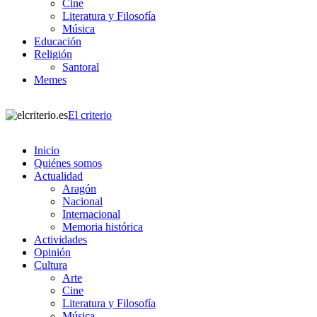
Cine
Literatura y Filosofía
Música
Educación
Religión
Santoral
Memes
El criterio
Inicio
Quiénes somos
Actualidad
Aragón
Nacional
Internacional
Memoria histórica
Actividades
Opinión
Cultura
Arte
Cine
Literatura y Filosofía
Música