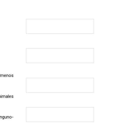
y menos
nimales
inguno-