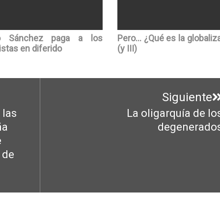
o Sánchez paga a los
Pero… ¿Qué es la globaliz
istas en diferido
(y III)
Siguiente
 las
La oligarquía de lo
Entrada
ña
degenerado
siguiente:
e
 de