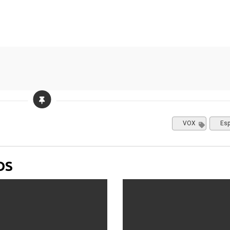
VOX
Es
OS