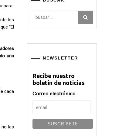
BUSCAR
separa.
Buscar:
nte los
que “El
radores
ado una
NEWSLETTER
Recibe nuestro
boletín de noticias
de cada
Correo electrónico
 no les