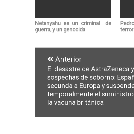
Netanyahu es un criminal de
Pedr
guerra, y un genocida
terror
Navegación
de
Anterior
entradas
El desastre de AstraZeneca y
Entrada
sospechas de soborno: Espa
anterior:
secunda a Europa y suspend
temporalmente el suministro
la vacuna británica