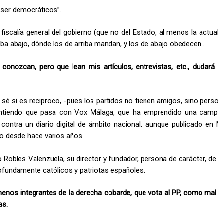
 ser democráticos”.
 fiscalía general del gobierno (que no del Estado, al menos la actua
riba abajo, dónde los de arriba mandan, y los de abajo obedecen…
nozcan, pero que lean mis artículos, entrevistas, etc., dudará
sé si es reciproco, -pues los partidos no tienen amigos, sino pers
o entiendo que pasa con Vox Málaga, que ha emprendido una cam
 contra un diario digital de ámbito nacional, aunque publicado en 
o desde hace varios años.
o Robles Valenzuela, su director y fundador, persona de carácter, d
rofundamente católicos y patriotas españoles.
enos integrantes de la derecha cobarde, que vota al PP, como mal
as.