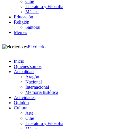
Cine
Literatura y Filosofía
Música
Educación
Religión
Santoral
Memes
El criterio
Inicio
Quiénes somos
Actualidad
Aragón
Nacional
Internacional
Memoria histórica
Actividades
Opinión
Cultura
Arte
Cine
Literatura y Filosofía
Música