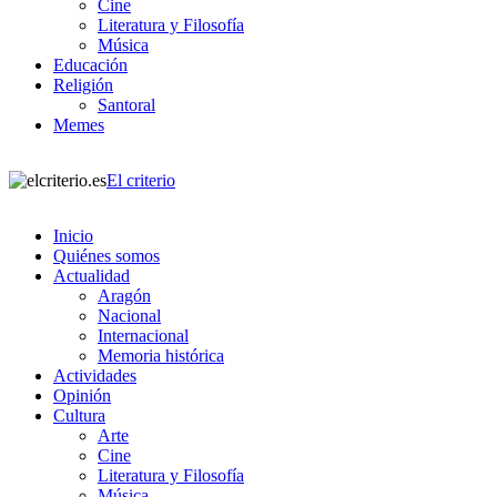
Cine
Literatura y Filosofía
Música
Educación
Religión
Santoral
Memes
El criterio
Inicio
Quiénes somos
Actualidad
Aragón
Nacional
Internacional
Memoria histórica
Actividades
Opinión
Cultura
Arte
Cine
Literatura y Filosofía
Música