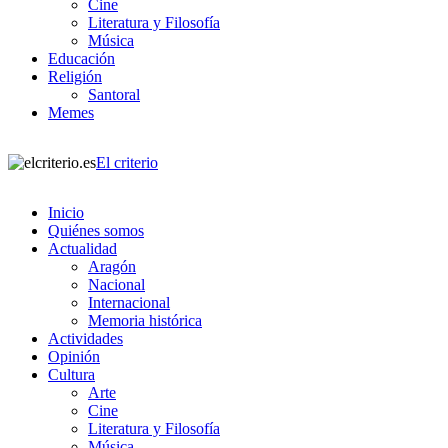
Cine
Literatura y Filosofía
Música
Educación
Religión
Santoral
Memes
El criterio
Inicio
Quiénes somos
Actualidad
Aragón
Nacional
Internacional
Memoria histórica
Actividades
Opinión
Cultura
Arte
Cine
Literatura y Filosofía
Música