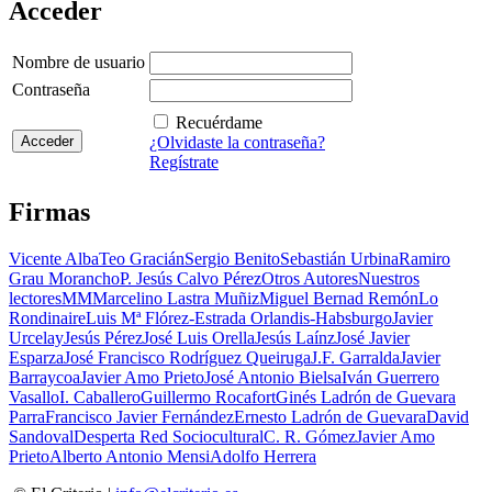
Acceder
Nombre de usuario
Contraseña
Recuérdame
¿Olvidaste la contraseña?
Regístrate
Firmas
Vicente Alba
Teo Gracián
Sergio Benito
Sebastián Urbina
Ramiro
Grau Morancho
P. Jesús Calvo Pérez
Otros Autores
Nuestros
lectores
MM
Marcelino Lastra Muñiz
Miguel Bernad Remón
Lo
Rondinaire
Luis Mª Flórez-Estrada Orlandis-Habsburgo
Javier
Urcelay
Jesús Pérez
José Luis Orella
Jesús Laínz
José Javier
Esparza
José Francisco Rodríguez Queiruga
J.F. Garralda
Javier
Barraycoa
Javier Amo Prieto
José Antonio Bielsa
Iván Guerrero
Vasallo
I. Caballero
Guillermo Rocafort
Ginés Ladrón de Guevara
Parra
Francisco Javier Fernández
Ernesto Ladrón de Guevara
David
Sandoval
Desperta Red Sociocultural
C. R. Gómez
Javier Amo
Prieto
Alberto Antonio Mensi
Adolfo Herrera