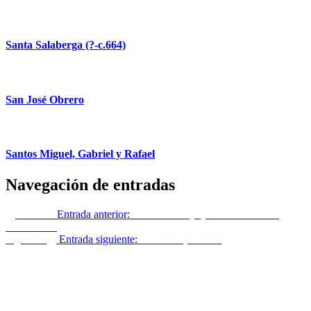
Santa Salaberga (?-c.664)
San José Obrero
Santos Miguel, Gabriel y Rafael
Navegación de entradas
Anterior
Entrada anterior:
Ya vió Don Quijote venir a los de
Podemos…
Siguiente
Entrada siguiente:
San Julio ( ? – 352)