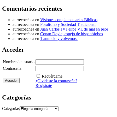
Comentarios recientes
aurrecoechea
en
Visiones complementarias Bíblicas
aurrecoechea
en
Foralismo y Sociedad Tradicional
aurrecoechea
en
Juan Carlos I y Felipe VI, de mal en peor
aurrecoechea
en
Conan Doyle, espejo de hispanófobos
aurrecoechea
en
1 anuncio y volvemos.
Acceder
Nombre de usuario
Contraseña
Recuérdame
¿Olvidaste la contraseña?
Regístrate
Categorías
Categorías