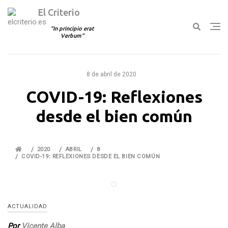
El Criterio
In principio erat
Verbum
Ir
al
8 de abril de 2020
contenido
COVID-19: Reflexiones
desde el bien común
2020
ABRIL
8
COVID-19: REFLEXIONES DESDE EL BIEN COMÚN
ACTUALIDAD
Por
Vicente Alba