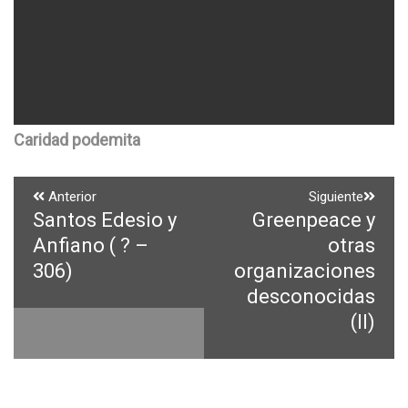
Caridad podemita
Navegación
Anterior
Siguiente
Santos Edesio y
Greenpeace y
Entrada
Entrada
de
anterior:
siguiente:
Anfiano ( ? –
otras
entradas
306)
organizaciones
desconocidas
(II)