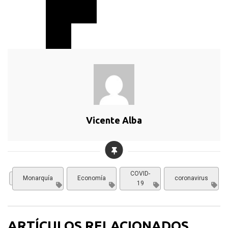
Vicente Alba
COVID-
Actualidad
Monarquía
Economía
coronavirus
19
ARTÍCULOS RELACIONADOS