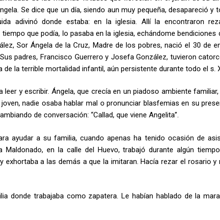
 Ángela. Se dice que un día, siendo aun muy pequeña, desapareció y t
 adivinó donde estaba: en la iglesia. Allí la encontraron re
el tiempo que podía, lo pasaba en la iglesia, echándome bendiciones 
lez, Sor Ángela de la Cruz, Madre de los pobres, nació el 30 de e
. Sus padres, Francisco Guerrero y Josefa González, tuvieron catorce
e la terrible mortalidad infantil, aún persistente durante todo el s. 
leer y escribir. Ángela, que crecía en un piadoso ambiente familiar,
 joven, nadie osaba hablar mal o pronunciar blasfemias en su presen
 cambiando de conversación: “Callad, que viene Angelita”.
ra ayudar a su familia, cuando apenas ha tenido ocasión de asist
ia Maldonado, en la calle del Huevo, trabajó durante algún tiem
 exhortaba a las demás a que la imitaran. Hacía rezar el rosario y 
ilia donde trabajaba como zapatera. Le habían hablado de la marav