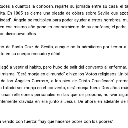
des a cuantos la conocen, reparte su jornada entre su casa, el tall
ita. En 1865 se cierne una oleada de cólera sobre Sevilla que azot
cindad”. Ángela se multiplica para poder ayudar a estos hombres, mu
Y en ese mismo año pone en conocimiento de su confesor, el padre 
on diecinueve años.
rio de Santa Cruz de Sevilla, aunque no la admitieron por temor a
to en su cuerpo menudo y débil.
egó a vestir el habito, pero hubo de salir del convento al enfermar.
i misma: “Seré monja en el mundo” e hizo los Votos religiosos. Un bi
e los Ángeles Guerrero, a los pies de Cristo Crucificado” promet
a fallado ser monja en el convento, será monja fuera. Dos años más
unas reflexiones personales en las que se propone, no vivir sigu
entemente clavada en ella junto a Jesús. De ahora en adelante se 
a venido con fuerza: “hay que hacerse pobre con los pobres”.