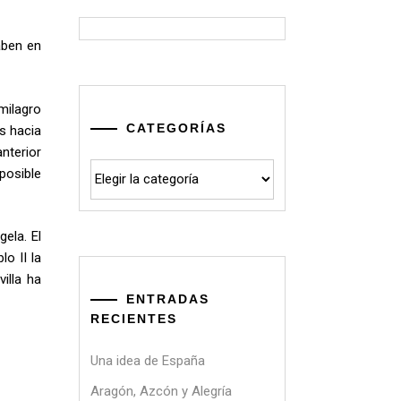
aben en
milagro
CATEGORÍAS
s hacia
anterior
Categorías
posible
gela. El
o II la
illa ha
ENTRADAS
RECIENTES
Una idea de España
Aragón, Azcón y Alegría