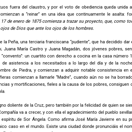
uos fuera del claustro, y por el voto de obediencia queda unida a
omienzan a “reinar” en una idea que continuamente le asalta: fo
 17 de enero de 1875 comienza a trazar su proyecto, que, como to
s ojos de Dios que ante los ojos de los hombres.
la Peña, una terciaria franciscana “pudiente”, que ha decidido dar 
o; Juana María Castro y Juana Magadán, dos jóvenes pobres, senc
 “convento”: un cuartito con derecho a cocina en la casa número 1
io de asistencia a los necesitados a lo largo del día y de la noch
mbre de Piedra, y comienzan a adquirir notable consistencia en e
pañeras comienzan a llamarle “Madre”, cuando aún no se ha borrad
encias y mortificaciones, fieles a la causa de los pobres, consiguen
la.
no doliente de la Cruz, pero también por la felicidad de quien se sie
ompañía va a crecer, y con ella el agradecimiento del pueblo sevilla
l espíritu de Sor Ángela. Como afirma José María Javierre en su p
único caso en el mundo. Existe una ciudad donde pronunciáis el no