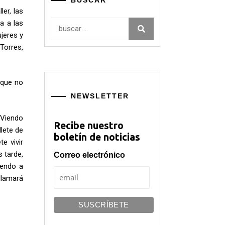
BUSCAR
er, las
a a las
Buscar:
jeres y
Torres,
 que no
NEWSLETTER
 Viendo
Recibe nuestro
llete de
boletín de noticias
e vivir
 tarde,
Correo electrónico
iendo a
llamará