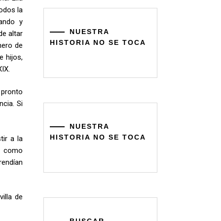
odos la
zando y
NUESTRA
de altar
HISTORIA NO SE TOCA
nero de
 hijos,
XIX.
 pronto
cia. Si
NUESTRA
HISTORIA NO SE TOCA
ir a la
po como
rendían
illa de