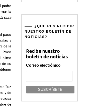
l padre
rmar la
da obra
¿QUIERES RECIBIR
NUESTRO BOLETÍN DE
el paso
NOTICIAS?
illas y
3 de la
Recibe nuestro
e. Poco
boletín de noticias
l clima
o de su
Correo electrónico
 obtener
nte “luz
no y de
reciosa
mbre de