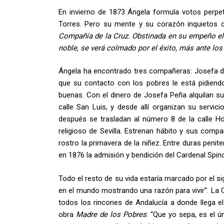
En invierno de 1873 Ángela formula votos perpet
Torres. Pero su mente y su corazón inquietos c
Compañía
de la Cruz. Obstinada en su empeño el
noble, se verá colmado por el éxito, más ante lo
Ángela ha encontrado tres compañeras: Josefa de 
que su contacto con los pobres le está pidiend
buenas. Con el dinero de Josefa Peña alquilan su
calle San Luis, y desde allí organizan su servic
después se trasladan al número 8 de la calle Ho
religioso de Sevilla. Estrenan hábito y sus com
rostro la primavera de la niñez. Entre duras penit
en 1876 la admisión y bendición del Cardenal Spino
Todo el resto de su vida estaría marcado por el sig
en el mundo mostrando una razón para vivir”. La C
todos los rincones de Andalucía a donde llega e
obra
Madre de los Pobres
: “Que yo sepa, es el 