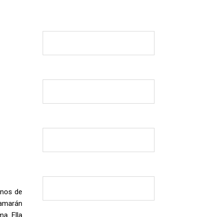
inos de
llamarán
a. Ella