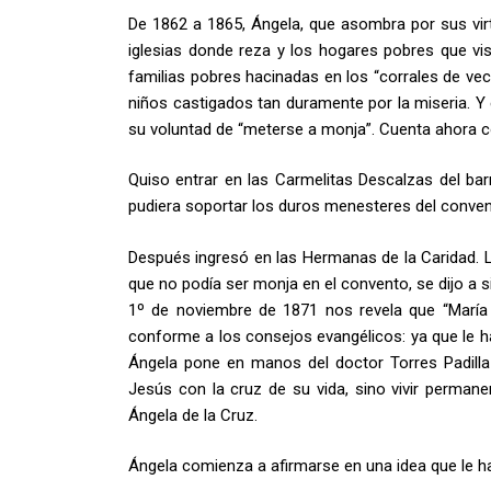
De 1862 a 1865, Ángela, que asombra por sus virtu
iglesias donde reza y los hogares pobres que vis
familias pobres hacinadas en los “corrales de ve
niños castigados tan duramente por la miseria. 
su voluntad de “meterse a monja”. Cuenta ahora c
Quiso entrar en las Carmelitas Descalzas del bar
pudiera soportar los duros menesteres del conven
Después ingresó en las Hermanas de la Caridad. Ll
que no podía ser monja en el convento, se dijo a s
1º de noviembre de 1871 nos revela que “María d
conforme a los consejos evangélicos: ya que le h
Ángela pone en manos del doctor Torres Padilla 
Jesús con la cruz de su vida, sino vivir perman
Ángela de la Cruz.
Ángela comienza a afirmarse en una idea que le h