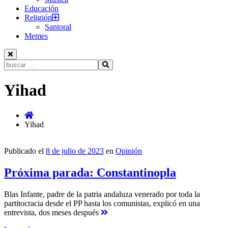
Educación
Religión
Santoral
Memes
Buscar:
Ir
Yihad
al
contenido
Yihad
Publicado el
8 de julio de 2023
en
Opinión
Próxima parada: Constantinopla
Blas Infante, padre de la patria andaluza venerado por toda la
partitocracia desde el PP hasta los comunistas, explicó en una
entrevista, dos meses después