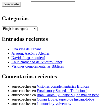
Categorías
Categorías
Entradas recientes
Una idea de España
Aragón, Azcón y Alegría
Navidad: ¿para quién?
En la Natividad de Nuestro Señor
Visiones complementarias Bíblicas
Comentarios recientes
aurrecoechea
en
Visiones complementarias Bíblicas
aurrecoechea
en
Foralismo y Sociedad Tradicional
aurrecoechea
en
Juan Carlos I y Felipe VI, de mal en peor
aurrecoechea
en
Conan Doyle, espejo de hispanófobos
aurrecoechea
en
1 anuncio y volvemos.