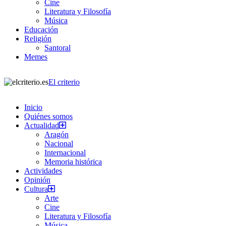
Cine
Literatura y Filosofía
Música
Educación
Religión
Santoral
Memes
El criterio
Inicio
Quiénes somos
Actualidad
Aragón
Nacional
Internacional
Memoria histórica
Actividades
Opinión
Cultura
Arte
Cine
Literatura y Filosofía
Música