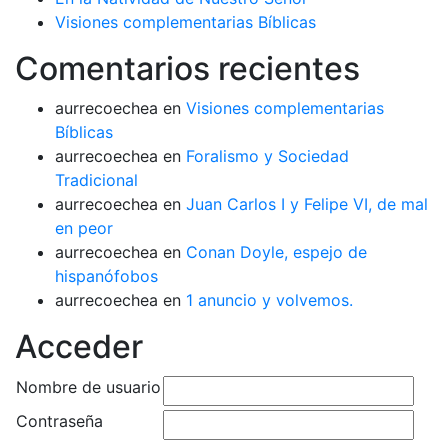
Visiones complementarias Bíblicas
Comentarios recientes
aurrecoechea
en
Visiones complementarias
Bíblicas
aurrecoechea
en
Foralismo y Sociedad
Tradicional
aurrecoechea
en
Juan Carlos I y Felipe VI, de mal
en peor
aurrecoechea
en
Conan Doyle, espejo de
hispanófobos
aurrecoechea
en
1 anuncio y volvemos.
Acceder
Nombre de usuario
Contraseña