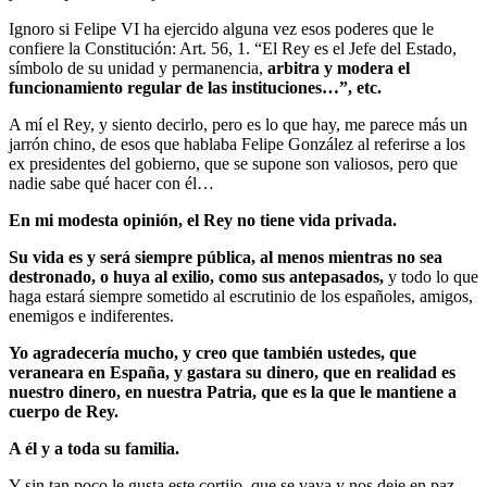
Ignoro si Felipe VI ha ejercido alguna vez esos poderes que le
confiere la Constitución: Art. 56, 1. “El Rey es el Jefe del Estado,
símbolo de su unidad y permanencia,
arbitra y modera el
funcionamiento regular de las instituciones…”, etc.
A mí el Rey, y siento decirlo, pero es lo que hay, me parece más un
jarrón chino, de esos que hablaba Felipe González al referirse a los
ex presidentes del gobierno, que se supone son valiosos, pero que
nadie sabe qué hacer con él…
En mi modesta opinión, el Rey no tiene vida privada.
Su vida es y será siempre pública, al menos mientras no sea
destronado, o huya al exilio, como sus antepasados,
y todo lo que
haga estará siempre sometido al escrutinio de los españoles, amigos,
enemigos e indiferentes.
Yo agradecería mucho, y creo que también ustedes, que
veraneara en España, y gastara su dinero, que en realidad es
nuestro dinero, en nuestra Patria, que es la que le mantiene a
cuerpo de Rey.
A él y a toda su familia.
Y sin tan poco le gusta este cortijo, que se vaya y nos deje en paz