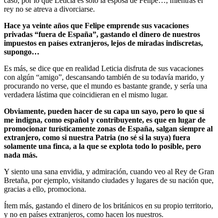
caso, por lo que Leticia es solo la esposa de Felipe…, mientras el
rey no se atreva a divorciarse.
Hace ya veinte años que Felipe emprende sus vacaciones
privadas “fuera de España”, gastando el dinero de nuestros
impuestos en países extranjeros, lejos de miradas indiscretas,
supongo…
Es más, se dice que en realidad Leticia disfruta de sus vacaciones
con algún “amigo”, descansando también de su todavía marido, y
procurando no verse, que el mundo es bastante grande, y sería una
verdadera lástima que coincidieran en el mismo lugar.
Obviamente, pueden hacer de su capa un sayo, pero lo que sí
me indigna, como español y contribuyente, es que en lugar de
promocionar turísticamente zonas de España, salgan siempre al
extranjero, como si nuestra Patria (no sé si la suya) fuera
solamente una finca, a la que se explota todo lo posible, pero
nada más.
Y siento una sana envidia, y admiración, cuando veo al Rey de Gran
Bretaña, por ejemplo, visitando ciudades y lugares de su nación que,
gracias a ello, promociona.
Ítem más, gastando el dinero de los británicos en su propio territorio,
y no en países extranjeros, como hacen los nuestros.