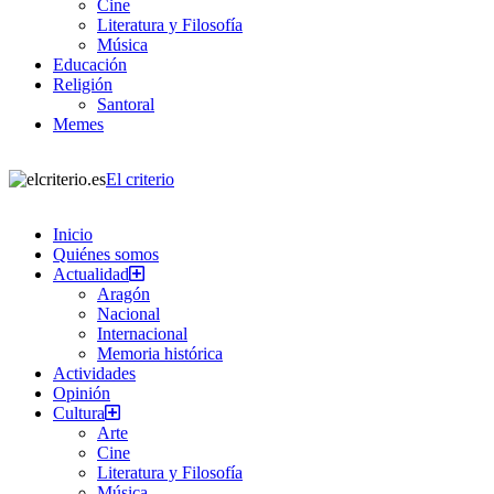
Cine
Literatura y Filosofía
Música
Educación
Religión
Santoral
Memes
El criterio
Inicio
Quiénes somos
Actualidad
Aragón
Nacional
Internacional
Memoria histórica
Actividades
Opinión
Cultura
Arte
Cine
Literatura y Filosofía
Música