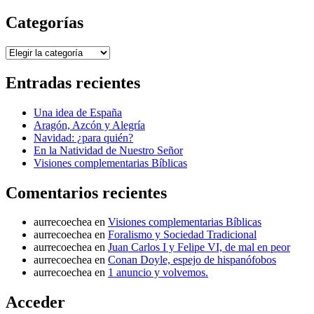
Categorías
Categorías
Entradas recientes
Una idea de España
Aragón, Azcón y Alegría
Navidad: ¿para quién?
En la Natividad de Nuestro Señor
Visiones complementarias Bíblicas
Comentarios recientes
aurrecoechea
en
Visiones complementarias Bíblicas
aurrecoechea
en
Foralismo y Sociedad Tradicional
aurrecoechea
en
Juan Carlos I y Felipe VI, de mal en peor
aurrecoechea
en
Conan Doyle, espejo de hispanófobos
aurrecoechea
en
1 anuncio y volvemos.
Acceder