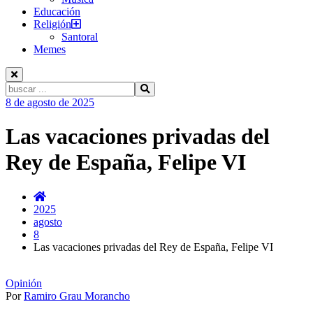
Educación
Religión
Santoral
Memes
Buscar:
Ir
8 de agosto de 2025
al
contenido
Las vacaciones privadas del
Rey de España, Felipe VI
2025
agosto
8
Las vacaciones privadas del Rey de España, Felipe VI
Opinión
Por
Ramiro Grau Morancho