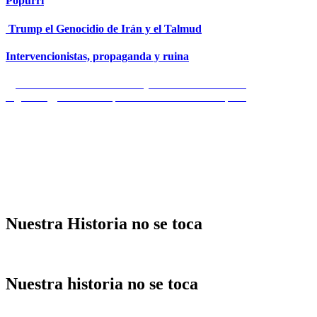
Popurrí
Trump el Genocidio de Irán y el Talmud
Intervencionistas, propaganda y ruina
Navegación
Entrada
Anterior
Donald en la Luna y nosotros en el oro …
anterior:
Entrada
Siguiente
La futura república bolivariana de España
de
siguiente:
entradas
Nuestra Historia no se toca
Nuestra historia no se toca