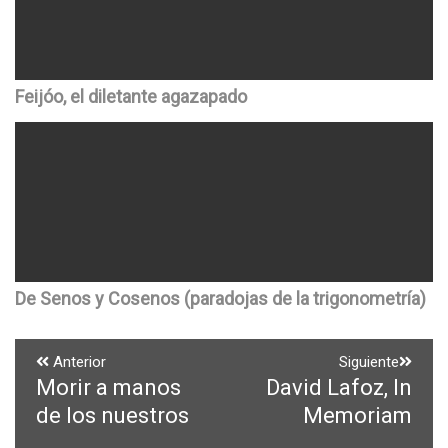
Feijóo, el diletante agazapado
De Senos y Cosenos (paradojas de la trigonometría)
Navegación
Anterior
Siguiente
Morir a manos
David Lafoz, In
Entrada
Entrada
de
anterior:
siguiente:
de los nuestros
Memoriam
entradas