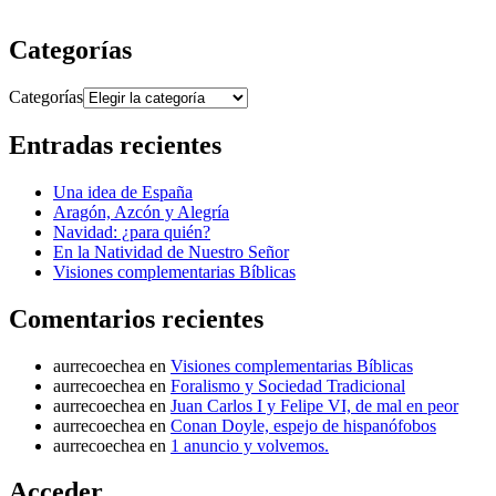
Categorías
Categorías
Entradas recientes
Una idea de España
Aragón, Azcón y Alegría
Navidad: ¿para quién?
En la Natividad de Nuestro Señor
Visiones complementarias Bíblicas
Comentarios recientes
aurrecoechea
en
Visiones complementarias Bíblicas
aurrecoechea
en
Foralismo y Sociedad Tradicional
aurrecoechea
en
Juan Carlos I y Felipe VI, de mal en peor
aurrecoechea
en
Conan Doyle, espejo de hispanófobos
aurrecoechea
en
1 anuncio y volvemos.
Acceder