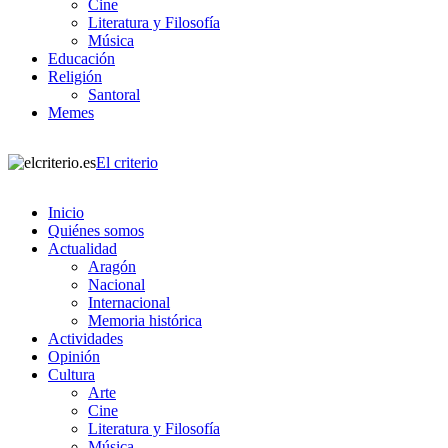
Cine
Literatura y Filosofía
Música
Educación
Religión
Santoral
Memes
El criterio
Inicio
Quiénes somos
Actualidad
Aragón
Nacional
Internacional
Memoria histórica
Actividades
Opinión
Cultura
Arte
Cine
Literatura y Filosofía
Música