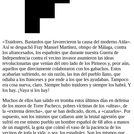
«Traidores. Bastardos que favorecieron la causa del moderno Atila».
Así se despachó Fray Manuel Martínez, obispo de Málaga, contra
los afrancesados, los españoles que durante nuestra Guerra de
Independencia contra el vecino invasor asumieron las ideas
revolucionarias que venían del otro lado de los Pirineos y, peor aún,
aquellos que directamente colaboraron con los gabachos. Estos
acabarían sufriendo, no sin razón, las iras del pueblo llano, que
odiaba a los franceses y por ende a los que les ayudaban. Tampoco
era cosa nueva, claro. Siempre hubo traidores y siempre los habrá. Y
los hay. ¡Vaya si los hay!
Muchos de ellos han salido en tromba estos últimos días en defensa
de los moros de Torre Pacheco, pobres víctimas de los «ultras», de
la «extrema derecha», que se han dedicado, dicen, a «cazarlos». Por
supuesto, son los mismos que callaron ante la brutal agresión que
sufrió en ese mismo pueblo un hombre español de 68 años a manos
de un magrebí, la gota que colmó el vaso de la paciencia de los
vecinos de toda la vida, o sea, los españoles. Son los mismos que