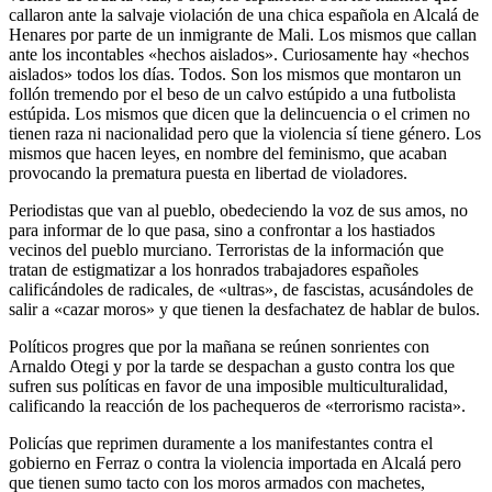
callaron ante la salvaje violación de una chica española en Alcalá de
Henares por parte de un inmigrante de Mali. Los mismos que callan
ante los incontables «hechos aislados». Curiosamente hay «hechos
aislados» todos los días. Todos. Son los mismos que montaron un
follón tremendo por el beso de un calvo estúpido a una futbolista
estúpida. Los mismos que dicen que la delincuencia o el crimen no
tienen raza ni nacionalidad pero que la violencia sí tiene género. Los
mismos que hacen leyes, en nombre del feminismo, que acaban
provocando la prematura puesta en libertad de violadores.
Periodistas que van al pueblo, obedeciendo la voz de sus amos, no
para informar de lo que pasa, sino a confrontar a los hastiados
vecinos del pueblo murciano. Terroristas de la información que
tratan de estigmatizar a los honrados trabajadores españoles
calificándoles de radicales, de «ultras», de fascistas, acusándoles de
salir a «cazar moros» y que tienen la desfachatez de hablar de bulos.
Políticos progres que por la mañana se reúnen sonrientes con
Arnaldo Otegi y por la tarde se despachan a gusto contra los que
sufren sus políticas en favor de una imposible multiculturalidad,
calificando la reacción de los pachequeros de «terrorismo racista».
Policías que reprimen duramente a los manifestantes contra el
gobierno en Ferraz o contra la violencia importada en Alcalá pero
que tienen sumo tacto con los moros armados con machetes,