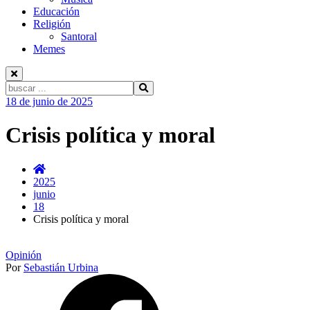
Educación
Religión
Santoral
Memes
Buscar:
Ir
18 de junio de 2025
al
contenido
Crisis política y moral
2025
junio
18
Crisis política y moral
Opinión
Por
Sebastián Urbina