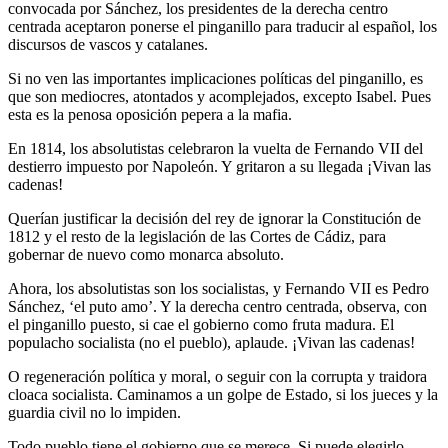
convocada por Sánchez, los presidentes de la derecha centro
centrada aceptaron ponerse el pinganillo para traducir al español, los
discursos de vascos y catalanes.
Si no ven las importantes implicaciones políticas del pinganillo, es
que son mediocres, atontados y acomplejados, excepto Isabel. Pues
esta es la penosa oposición pepera a la mafia.
En 1814, los absolutistas celebraron la vuelta de Fernando VII del
destierro impuesto por Napoleón. Y gritaron a su llegada ¡Vivan las
cadenas!
Querían justificar la decisión del rey de ignorar la Constitución de
1812 y el resto de la legislación de las Cortes de Cádiz, para
gobernar de nuevo como monarca absoluto.
Ahora, los absolutistas son los socialistas, y Fernando VII es Pedro
Sánchez, ‘el puto amo’. Y la derecha centro centrada, observa, con
el pinganillo puesto, si cae el gobierno como fruta madura. El
populacho socialista (no el pueblo), aplaude. ¡Vivan las cadenas!
O regeneración política y moral, o seguir con la corrupta y traidora
cloaca socialista. Caminamos a un golpe de Estado, si los jueces y la
guardia civil no lo impiden.
Todo pueblo tiene el gobierno que se merece. Si puede elegirlo.