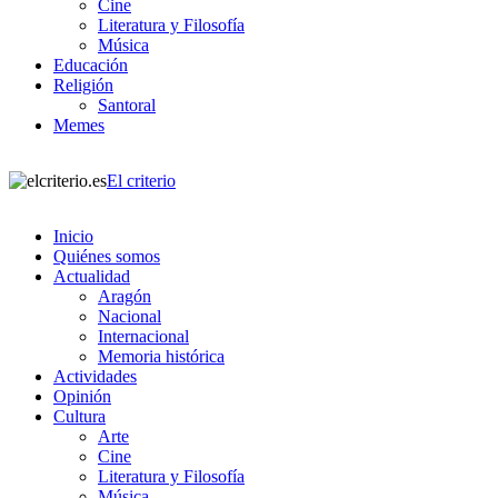
Cine
Literatura y Filosofía
Música
Educación
Religión
Santoral
Memes
El criterio
Inicio
Quiénes somos
Actualidad
Aragón
Nacional
Internacional
Memoria histórica
Actividades
Opinión
Cultura
Arte
Cine
Literatura y Filosofía
Música