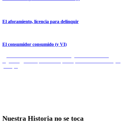
El aforamiento, licencia para delinquir
El consumidor consumido (y VI)
Navegación
Entrada
Anterior
Se busca Secretario de Organización Criminal
anterior:
Entrada
Siguiente
El colapso del dólar, el oro, el Informe del BCE y la
de
siguiente:
plata (III)
entradas
Nuestra Historia no se toca