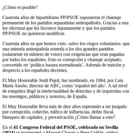
¿Cómo es posible?
Cuarenta años de bipartidismo PP/PSOE supusieron el chantaje
permanente de los partidos separatistas antiespañoles. Gracias a una
ley electoral que les favorece injustamente y que los partidos
PP/PSOE no quisieron modificar.
Cuarenta años en que hemos visto -salvo los ciegos voluntarios- que
una minoría antiespañola sometía a los dos grandes partidos
(solamente en número de votos) con exigencias que eran pagadas
por todos los españoles. Esto es corrupción y chantaje aceptado,
convertido en ‘política basura normalizada’. Además de traición y
desprecio a los españoles decentes.
El Muy Honorable Jordi Pujol, fue nombrado, en 1984, por Luis
María Ansón, director de ABC, como ‘español del año’. A tal nivel
de estupidez llegó la intelectualidad de derechas y de izquierdas con
los enemigos, públicos y notorios, de España.
El Muy Honorable lleva más de diez años esperando a ser juzgado
por corrupción, cohecho, tráfico de influencias, delito fiscal,
blanqueo de capitales, y prevaricación ¿Cómo llamar a esto?
En el
41 Congreso Federal del PSOE, celebrado en Sevilla
(2024)
se homenajeó a Manuel Chaves y Pepe Griñán, ambos