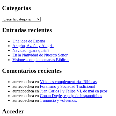
Categorías
Categorías
Entradas recientes
Una idea de España
Aragón, Azcón y Alegría
Navidad: ¿para quién?
En la Natividad de Nuestro Señor
Visiones complementarias Bíblicas
Comentarios recientes
aurrecoechea
en
Visiones complementarias Bíblicas
aurrecoechea
en
Foralismo y Sociedad Tradicional
aurrecoechea
en
Juan Carlos I y Felipe VI, de mal en peor
aurrecoechea
en
Conan Doyle, espejo de hispanófobos
aurrecoechea
en
1 anuncio y volvemos.
Acceder