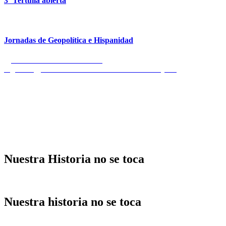
3ª Tertulia abierta
Jornadas de Geopolítica e Hispanidad
Navegación
Entrada
Anterior
Sociedad fracasada
anterior:
Entrada
Siguiente
Temas de actualidad con Javier Barraycoa
de
siguiente:
entradas
Nuestra Historia no se toca
Nuestra historia no se toca