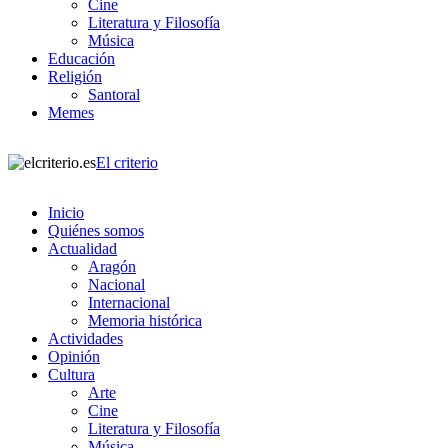
Cine
Literatura y Filosofía
Música
Educación
Religión
Santoral
Memes
El criterio
Inicio
Quiénes somos
Actualidad
Aragón
Nacional
Internacional
Memoria histórica
Actividades
Opinión
Cultura
Arte
Cine
Literatura y Filosofía
Música