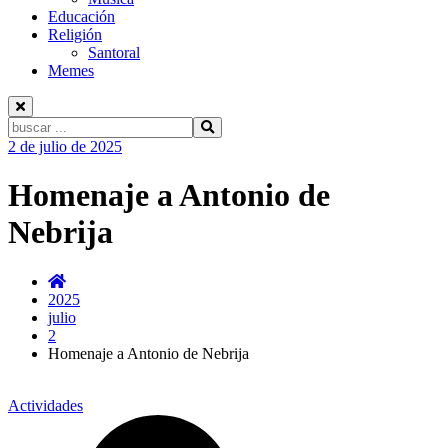
Educación
Religión
Santoral
Memes
Buscar:
Ir
2 de julio de 2025
al
contenido
Homenaje a Antonio de
Nebrija
2025
julio
2
Homenaje a Antonio de Nebrija
Actividades