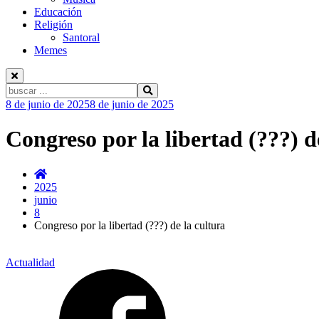
Educación
Religión
Santoral
Memes
Buscar:
Ir
8 de junio de 2025
8 de junio de 2025
al
contenido
Congreso por la libertad (???) d
2025
junio
8
Congreso por la libertad (???) de la cultura
Actualidad