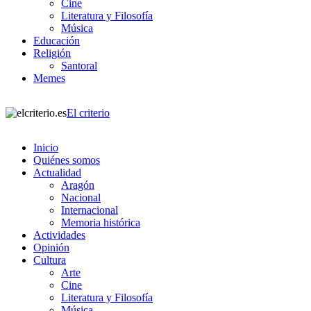
Cine
Literatura y Filosofía
Música
Educación
Religión
Santoral
Memes
El criterio
Inicio
Quiénes somos
Actualidad
Aragón
Nacional
Internacional
Memoria histórica
Actividades
Opinión
Cultura
Arte
Cine
Literatura y Filosofía
Música