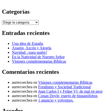
Categorías
Categorías
Entradas recientes
Una idea de España
Aragón, Azcón y Alegría
Navidad: ¿para quién?
En la Natividad de Nuestro Señor
Visiones complementarias Bíblicas
Comentarios recientes
aurrecoechea
en
Visiones complementarias Bíblicas
aurrecoechea
en
Foralismo y Sociedad Tradicional
aurrecoechea
en
Juan Carlos I y Felipe VI, de mal en peor
aurrecoechea
en
Conan Doyle, espejo de hispanófobos
aurrecoechea
en
1 anuncio y volvemos.
Acceder