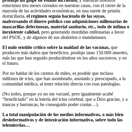
produjo un golpe de estado incruento,
y mientras nosotros
estuvimos tres meses cerrados en nuestras casas, con el cierre de la
mayoría de las actividades económicas, en una suerte de prisión
domiciliaria,
el régimen seguía haciendo de las suyas,
malversando el dinero público con adquisiciones millonarias de
mascarillas defectuosas, material sanitario, etc., todo de ínfima o
inexistente calidad,
pero generando mordidas millonarias a favor
del PSOE, y de algunos de sus abalorios o mandamases.
El nulo sentido crítico sobre la maldad de las vacunas,
que
producen más daños que beneficios, produjo unas 150.000 muertes,
más las que han seguido produciéndose en los años sucesivos, y en
el futuro.
Por no hablar de los cientos de miles, es posible que incluso
millones de ictus, que han asombrado, asustado y preocupado, a la
comunidad médica, al tener relación directa con esas patologías.
(No todos, porque yo no me vacuné, pero igualmente acabé
“beneficiado” en la lotería del ictus cerebral, que a Dios gracias, y a
trancas y barrancas, he conseguido poder contar…).
La total manipulación de los medios informativos, o más bien
desinformativos y de intoxicación informativa, sobre todo las
telemierdas…