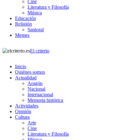
Cine
Literatura y Filosofía
Música
Educación
Religión
Santoral
Memes
El criterio
Inicio
Quiénes somos
Actualidad
Aragón
Nacional
Internacional
Memoria histórica
Actividades
Opinión
Cultura
Arte
Cine
Literatura y Filosofía
Música