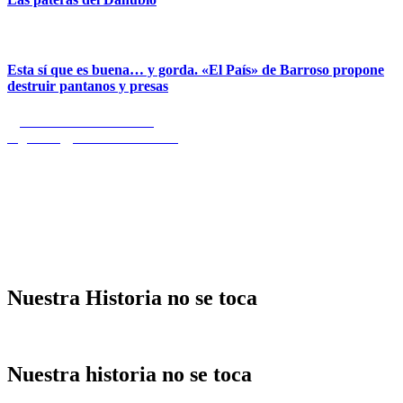
Esta sí que es buena… y gorda. «El País» de Barroso propone
destruir pantanos y presas
Navegación
Entrada
Anterior
Sobre el 11 M
anterior:
Entrada
Siguiente
El dilema del ateo
de
siguiente:
entradas
Nuestra Historia no se toca
Nuestra historia no se toca