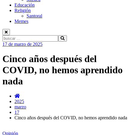
Educación
Religión
Santoral
Memes
Buscar:
Ir
17 de marzo de 2025
al
contenido
Cinco años después del
COVID, no hemos aprendido
nada
2025
marzo
17
Cinco años después del COVID, no hemos aprendido nada
Opinión