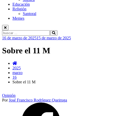
Educación
Religión
Santoral
Memes
Buscar:
Ir
16 de marzo de 2025
15 de marzo de 2025
al
contenido
Sobre el 11 M
2025
marzo
16
Sobre el 11 M
Opinión
Por
José Francisco Rodríguez Queiruga