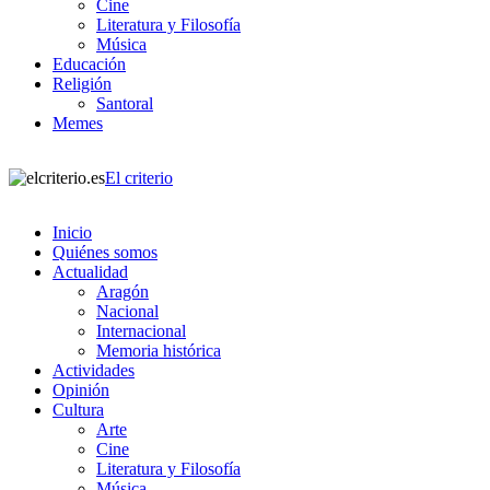
Cine
Literatura y Filosofía
Música
Educación
Religión
Santoral
Memes
El criterio
Inicio
Quiénes somos
Actualidad
Aragón
Nacional
Internacional
Memoria histórica
Actividades
Opinión
Cultura
Arte
Cine
Literatura y Filosofía
Música