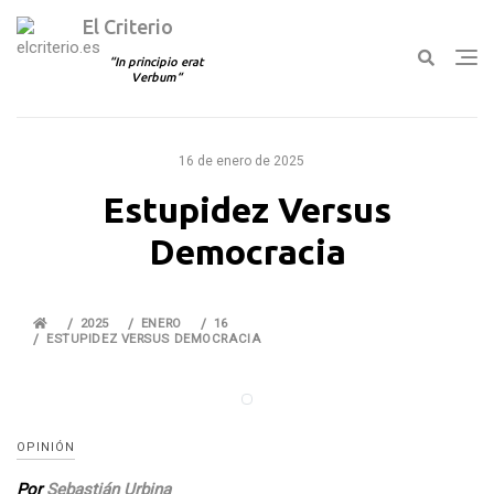
El Criterio
In principio erat
Verbum
Ir
al
16 de enero de 2025
contenido
Estupidez Versus
Democracia
2025
ENERO
16
ESTUPIDEZ VERSUS DEMOCRACIA
OPINIÓN
Por
Sebastián Urbina