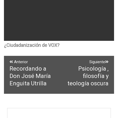
¿Ciudadanización de VOX?
Navegación
Anterior
Siguiente
Recordando a
Psicología ,
Entrada
Entrada
de
anterior:
siguiente:
Don José María
filosofía y
entradas
Enguita Utrilla
teología oscura