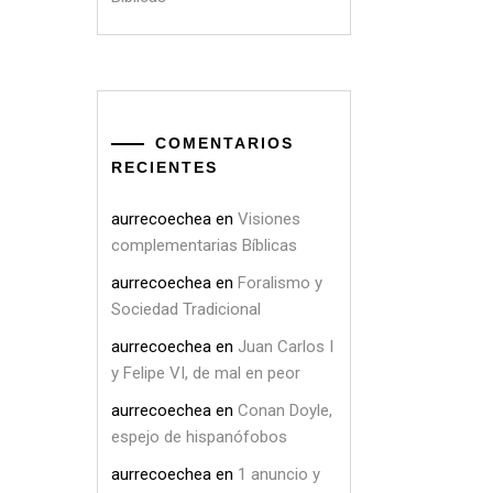
COMENTARIOS
RECIENTES
aurrecoechea
en
Visiones
complementarias Bíblicas
aurrecoechea
en
Foralismo y
Sociedad Tradicional
aurrecoechea
en
Juan Carlos I
y Felipe VI, de mal en peor
aurrecoechea
en
Conan Doyle,
espejo de hispanófobos
aurrecoechea
en
1 anuncio y