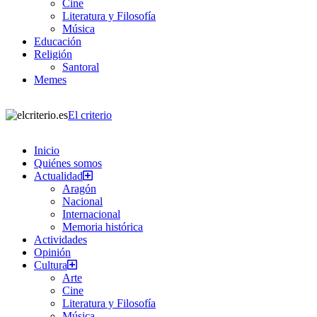
Cine
Literatura y Filosofía
Música
Educación
Religión
Santoral
Memes
El criterio
Inicio
Quiénes somos
Actualidad
Aragón
Nacional
Internacional
Memoria histórica
Actividades
Opinión
Cultura
Arte
Cine
Literatura y Filosofía
Música