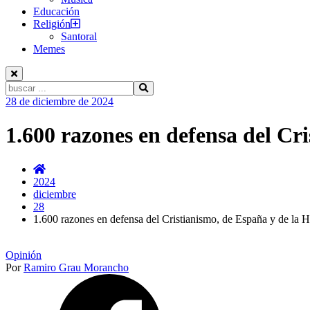
Educación
Religión
Santoral
Memes
Buscar:
Ir
28 de diciembre de 2024
al
contenido
1.600 razones en defensa del Cr
2024
diciembre
28
1.600 razones en defensa del Cristianismo, de España y de la 
Opinión
Por
Ramiro Grau Morancho