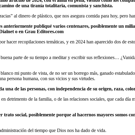
último artículo de 2024, con el alma en pena, viendo como los compa
 camino de una tiranía totalitaria, comunista y sanchista.
gracias” al dinero de plástico, que nos asegura comida para hoy, pero 
s anteriormente publiqué varios centenares, posiblemente un millar
 Dialnet o en Grau Editores.com
or hacer recopilaciones temáticas, y en 2024 han aparecido dos de esto
buena parte de su tiempo a meditar y escribir sus reflexiones… ¿Vanida
lanco mi punto de vista, de no ser un borrego más, ganado estabulado, q
 una persona humana, con sus vicios y sus virtudes.
a una de las personas, con independencia de su origen, raza, color,
s en detrimento de la familia, o de las relaciones sociales, que cada d
er trato social, posiblemente porque al hacernos mayores somos con
administración del tiempo que Dios nos ha dado de vida.