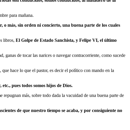
triotas son conducidos, somos conducidos, al matadero de la
hambre para mañana.
, o más, sin orden ni concierto, una buena parte de los cuales
s libros,
El Golpe de Estado Sanchista, y Felipe VI, el último
d, ganas de tocar las narices o navegar contracorriente, como sucede
ue hace lo que el pastor, es decir el político con mando en la
 etc., pues todos somos hijos de Dios.
ía me repugnan más, sobre todo dada la vacuidad de una buena parte de
scientes de que nuestro tiempo se acaba, y por consiguiente no